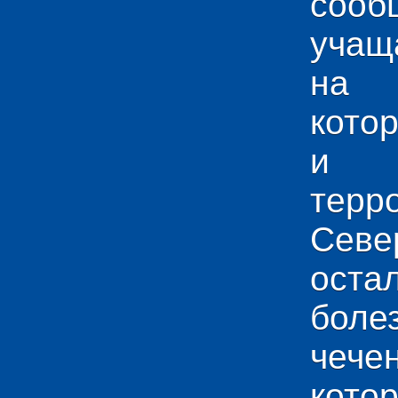
сооб
учащ
на 
кото
и у
тер
Севе
ос
боле
чече
кото