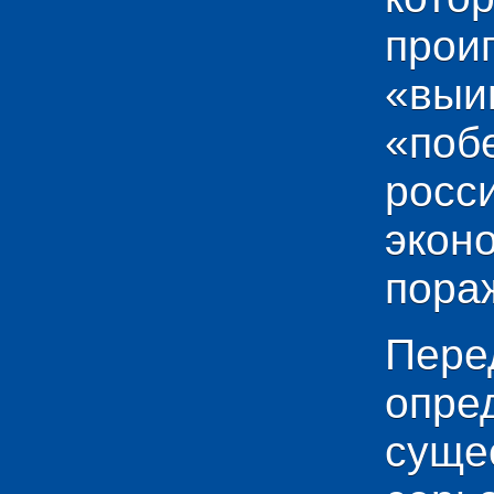
прои
«выи
«по
рос
эко
пораж
Пере
опр
сущ