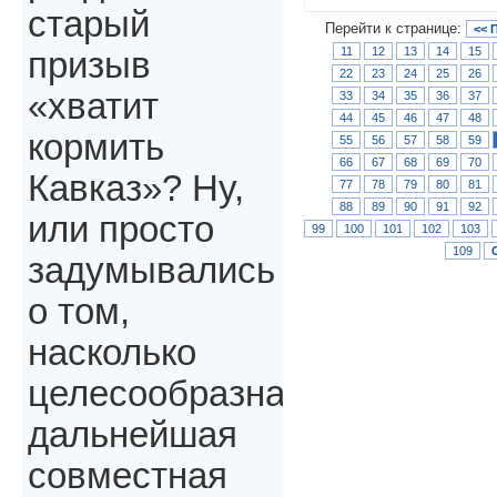
старый
Перейти к странице:
<< 
11
12
13
14
15
призыв
22
23
24
25
26
«хватит
33
34
35
36
37
44
45
46
47
48
кормить
55
56
57
58
59
66
67
68
69
70
Кавказ»? Ну,
77
78
79
80
81
88
89
90
91
92
или просто
99
100
101
102
103
109
задумывались
о том,
насколько
целесообразна
дальнейшая
совместная