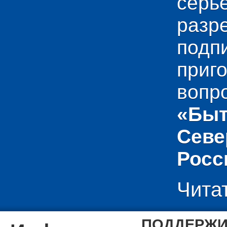
сер
раз
подп
приг
вопр
«Быт
Севе
Росс
Чита
ПОДДЕРЖИ