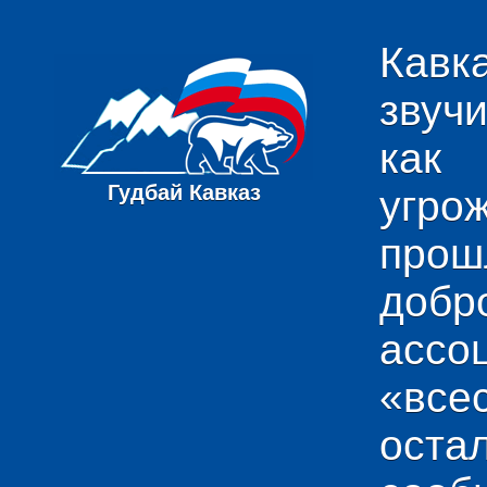
Кавк
звуч
как
Гудбай Кавказ
угро
пр
добр
ас
«вс
ост