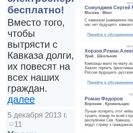
чет
бесплатно!
Сомунджев Сергей 
Москва
,
Мент
Вместо того,
С кавказом (намеренно пи
нас нет будущего. кавказ-
чтобы
Перейти к обсуждениям 
вытрясти с
чет
Хорзов.Роман.Алек
Кавказа долги,
Урай
,
Школьник
Кавказцы мало по малу а
их повесят на
Хватит терпеть брезгливы
Россия будущего- русская 
всех наших
Перейти к обсуждениям 
граждан.
ср
далее
Роман Федоров
Воронеж
,
Кровельщик
Лучше потерять этот небо
5 декабря 2013 г.
тушить пожар по всей стр
республики Сев. Кавказа,
11
ведут страну к гражданско