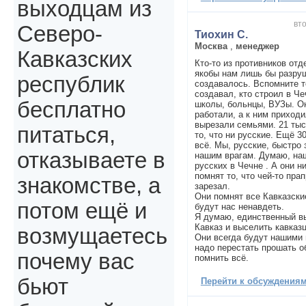
выходцам из
вто
Северо-
Тиохин С.
Москва
,
менеджер
Кавказских
Кто-то из противников отд
якобы нам лишь бы разруш
республик
создавалось. Вспомните т
создавал, кто строил в Че
бесплатно
школы, больнцы, ВУЗы. Он
работали, а к ним приходи
вырезали семьями. 21 тыс
питаться,
то, что ни русские. Ещё 3
всё. Мы, русские, быстро
отказываете в
нашим врагам. Думаю, на
русских в Чечне . А они н
помнят то, что чей-то пра
знакомстве, а
зарезал.
Они помнят все Кавказски
потом ещё и
будут нас ненавдеть.
Я думаю, единственный вы
Кавказ и выселить кавказц
возмущаетесь
Они всегда будут нашими 
надо перестать прошать о
почему вас
помнить всё.
бьют
Перейти к обсуждениям 