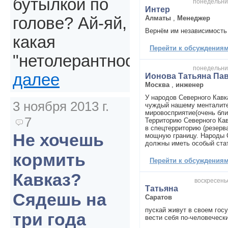
бутылкой по
понедельник
Интер
Алматы
,
Менеджер
голове? Ай-яй,
Вернём им независимость
какая
Перейти к обсуждениям 
"нетолерантность".
понедельник
далее
Ионова Татьяна Па
Москва
,
инженер
У народов Северного Кавк
3 ноября 2013 г.
чуждый нашему менталите
мировосприятие(очень бли
7
Территорию Северного Кав
в спецтерриторию (резерв
Не хочешь
мощную границу. Народы 
должны иметь особый стат
кормить
Перейти к обсуждениям 
Кавказ?
воскресенье
Татьяна
Сядешь на
Саратов
пускай живут в своем госу
три года
вести себя по-человеческ