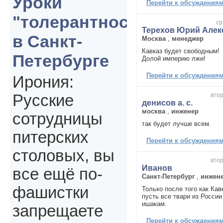
Уроки
Перейти к обсуждениям 
"толерантности"
ср
Терехов Юрий Алек
в Санкт-
Москва
,
менеджер
Кавказ будет свободным!
Петербурге
Долой империю лжи!
Перейти к обсуждениям 
Ирония:
втор
Русские
денисов а. с.
москва
,
инженер
сотрудницы
так будет лучше всем.
питерских
Перейти к обсуждениям 
столовых, вы
втор
Иванов
все ещё по-
Санкт-Петербург
,
инжен
фашистки
Только после того как Кав
пусть все твари из России
ишакам.
запрещаете
Перейти к обсуждениям 