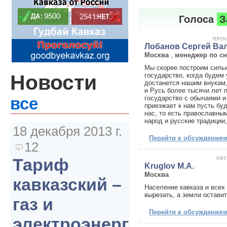
Голоса
З
пятн
Лобанов Сергей Ва
Москва
,
менеджер по с
Мы скорее построим силь
Новости
государство, когда будем 
достанется нашим внукам,
и Русь более тысячи лет 
государство с обычаями и
все
приезжает к нам пусть бу
нас, то есть православны
народ и русские традиции,
18 декабря 2013 г.
Перейти к обсуждениям 
12
пят
Тариф
Kruglov M.A.
Москва
кавказский –
Население кавказа и всех
вырезать, а земли оставит
газ и
Перейти к обсуждениям 
электроэнергия