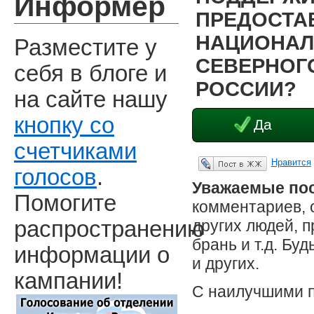
Информер
ПРЕДОСТА
НАЦИОНАЛ
Разместите у
СЕВЕРНОГО
себя в блоге и
РОССИИ?
на сайте нашу
кнопку со
Да
счетчиками
Нравится
Опубликовать в ЖЖ
голосов
.
Уважаемые пос
Помогите
комментариев, 
других людей, 
распространению
брань и т.д. Бу
информации о
и других.
кампании!
С наилучшими 