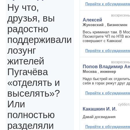
Перейти к обсуждениям 
Ну что,
друзья, вы
воскресенье
Алексей
Жуковский
,
Бизнесмен
радостно
Весь криминал там. В Мос
Посмотрите ЧП по НТВ вс
поддерживали
совершают с Кавказа!
лозунг
Перейти к обсуждениям 
жителей
воскресенье
Попов Владимир А
Пугачёва
Москва
,
инженер
Надо быстрей их отделить
«отделять и
себя в горах режут друг д
выселять»?
Перейти к обсуждениям 
Или
суббота
Какашкин И. И.
полностью
Давай досвидания
разделяли
Перейти к обсуждениям 