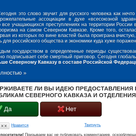
егодня это слово звучит для русского человека как неч
брожелательные ассоциации в духе «всесоюзной здрав
о все учащающихся преступлениях на территории России 
роризма на самом Северном Кавказе. Кроме того, осталас
ервая из которых по вине властей была проиграна вчистую,
 для российского общества и экономики куда хуже поражени
дым государством в определенные периоды существован
оно подписывает себе смертный приговор. Сегодня глобаль
ьше Северному Кавказу в составе Российской Федерац
олностью »
РЖИВАЕТЕ ЛИ ВЫ ИДЕЮ ПРЕДОСТАВЛЕНИЯ
БЛИКАМ СЕВЕРНОГО КАВКАЗА И ОТДЕЛЕНИЯ
Да
Нет
Твитнуть
Нравится
посетители!
Призываем вас не публиковать комментариев, оскорбляющи