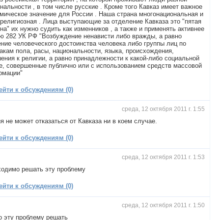
нальности , в том числе русские . Кроме того Кавказ имеет важное
мическое значение для России . Наша страна многонациональная и
религиозная . Лица выступающие за отделение Кавказа это "пятая
на" их нужно судить как изменников , а также и применять активнее
ю 282 УК РФ "Возбуждение ненависти либо вражды, а равно
ние человеческого достоинства человека либо группы лиц по
акам пола, расы, национальности, языка, происхождения,
ения к религии, а равно принадлежности к какой-либо социальной
е, совершенные публично или с использованием средств массовой
рмации"
ейти к обсуждениям (0)
среда, 12 октября 2011 г. 1:55
я не может отказаться от Кавказа ни в коем случае.
ейти к обсуждениям (0)
среда, 12 октября 2011 г. 1:53
ходимо решать эту проблему
ейти к обсуждениям (0)
среда, 12 октября 2011 г. 1:50
о эту проблему решать