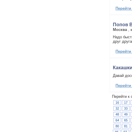
Перейти
Попов 
Москва
,
Надо быстр
друг друга
Перейти
Какашки
Давай дос
Перейти
Перейти к 
16
17
32
33
48
49
64
65
80
81
96
97