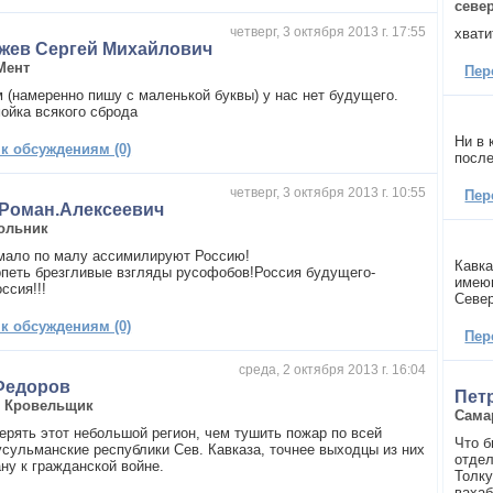
севе
четверг, 3 октября 2013 г. 17:55
хвати
жев Сергей Михайлович
Мент
Пер
м (намеренно пишу с маленькой буквы) у нас нет будущего.
мойка всякого сброда
Ни в 
 к обсуждениям (0)
после
четверг, 3 октября 2013 г. 10:55
Пер
.Роман.Алексеевич
ольник
мало по малу ассимилируют Россию!
Кавка
рпеть брезгливые взгляды русофобов!Россия будущего-
имеющ
ссия!!!
Север
 к обсуждениям (0)
Пер
среда, 2 октября 2013 г. 16:04
Федоров
Пет
,
Кровельщик
Сама
ерять этот небольшой регион, чем тушить пожар по всей
Что б
усульманские республики Сев. Кавказа, точнее выходцы из них
отдел
ну к гражданской войне.
Толку
вахаб