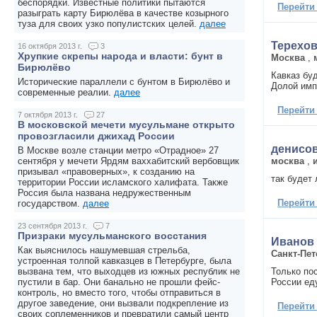
беспорядки. Известные политики пытаются
Перейти
разыграть карту Бирюлёва в качестве козырного
туза для своих узко популистских целей.
далее
Терехо
16 октября 2013 г.
3
Хрупкие скрепы народа и власти: бунт в
Москва
,
Бирюлёво
Кавказ бу
Исторические параллели с бунтом в Бирюлёво и
Долой имп
современные реалии.
далее
Перейти
7 октября 2013 г.
27
В московской мечети мусульмане открыто
провозгласили джихад России
денисов 
В Москве возле станции метро «Отрадное» 27
москва
,
сентября у мечети Ярдям ваххабитский вербовщик
призывал «правоверных», к созданию на
так будет
территории России исламского халифата. Также
Россия была названа недружественным
Перейти
государством.
далее
23 сентября 2013 г.
7
Призраки мусульманского восстания
Иванов
Как выяснилось нашумевшая стрельба,
Санкт-Пет
устроенная толпой кавказцев в Петербурге, была
Только пос
вызвана тем, что выходцев из южных республик не
России ед
пустили в бар. Они банально не прошли фейс-
контроль, но вместо того, чтобы отправиться в
другое заведение, они вызвали подкрепление из
Перейти
своих соплеменников и превратили самый центр