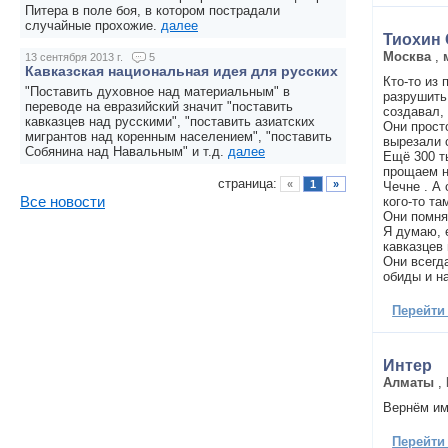
Питера в поле боя, в котором пострадали
случайные прохожие.
далее
Тиохин 
Москва
,
13 сентября 2013 г.
5
Кавказская национальная идея для русских
Кто-то из
"Поставить духовное над материальным" в
разрушить 
переводе на евразийский значит "поставить
создавал,
кавказцев над русскими", "поставить азиатских
Они прост
мигрантов над коренным населением", "поставить
вырезали с
Собянина над Навальным" и т.д.
далее
Ещё 300 т
прощаем н
страница:
«
1
»
Чечне . А 
кого-то та
Все новости
Они помня
Я думаю, 
кавказцев 
Они всегд
обиды и н
Перейти
Интер
Алматы
,
Вернём им
Перейти