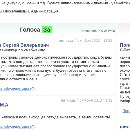
нецензурную брань и т.д. Будьте цивилизованными людьми - уважайте с
ми пожеланиями, Администрация.
Голоса
За
Голоса 886-900 из 9500
пятница, 4 октября 2013 г. 12:55
в Сергей Валерьевич
Поп
менеджер по снабжению
С-Пе
 построим сильное демократическое государство, когда будем
каким
 том, что оно достанется нашим внукам, а не мигрантам.
перио
Русь более тысячи лет православное государство с обычаями
погло
ями. Кто приезжает к нам пусть будет готовым стать частью
эконо
сть православными и чтящими русский народ и русские
С "от
либо остается у себя.
соотв
тд, в
Потмо
 к обсуждениям (0)
не в
Ну от
пятница, 4 октября 2013 г. 9:32
сибир
 M.A.
Пер
 кавказа и всех выходцев оттуда вырезать, а земли оставить!
фил
 к обсуждениям (0)