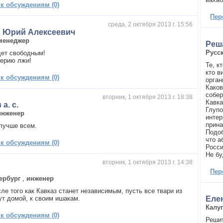
 к обсуждениям (0)
Пер
среда, 2 октября 2013 г. 15:56
в Юрий Алексеевич
менеджер
Реш
Русс
дет свободным!
ерию лжи!
Те, к
кто в
 к обсуждениям (0)
орган
Каков
собер
вторник, 1 октября 2013 г. 18:38
Кавка
а. с.
Глупо
инженер
интер
прин
 лучше всем.
Подоб
что а
 к обсуждениям (0)
Росси
Не бу
вторник, 1 октября 2013 г. 14:38
Пер
ербург
,
инженер
ле того как Кавказ станет независимым, пусть все твари из
ут домой, к своим ишакам.
Еле
Калу
 к обсуждениям (0)
Решит