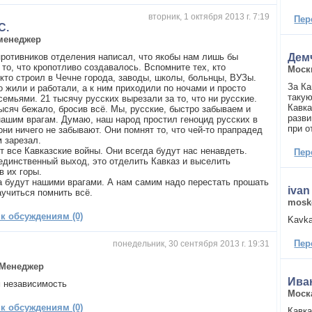
вторник, 1 октября 2013 г. 7:19
Пер
С.
менеджер
 противников отделения написал, что якобы нам лишь бы
Дем
то, что кропотливо создавалось. Вспомните тех, кто
Моск
 кто строил в Чечне города, заводы, школы, больнцы, ВУЗы.
За Ка
о жили и работали, а к ним приходили по ночами и просто
такую
емьями. 21 тысячу русских вырезали за то, что ни русские.
Кавка
ысяч бежало, бросив всё. Мы, русские, быстро забываем и
разви
ашим врагам. Думаю, наш народ простил геноцид русских в
при о
они ничего не забывают. Они помнят то, что чей-то прапрадед
м зарезал.
т все Кавказские войны. Они всегда будут нас ненавдеть.
Пер
единственный выход, это отделить Кавказ и выселить
в их горы.
а будут нашими врагами. А нам самим надо перестать прошать
ivan
аучиться помнить всё.
mosk
 к обсуждениям (0)
Kavka
Пер
понедельник, 30 сентября 2013 г. 19:31
Менеджер
Ива
 независимость
Моск
 к обсуждениям (0)
Кавка