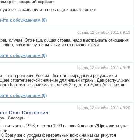
роморск
,
старший сержант
т уже союз развалили теперь еще и россию хотите
ейти к обсуждениям (0)
среда, 12 октября 2011 г. 9:13
коем случае! Это наша общая страна, надо выстраивать отношения
 войны, развязанную ельциным и его прихвостнями.
ейти к обсуждениям (0)
среда, 12 октября 2011 г. 8:45
з - это территория России., богатая природными ресурсами и
иее стратегической значение для нашей страны. Дав республикам
ного Кавказа независимость, через 2 года там будет Афганистан.
ейти к обсуждениям (0)
среда, 12 октября 2011 г. 8:20
ров Олег Сергеевич
ра
,
Слесарь
ы опять как в 1996, а потом 1999 по новой воевать?Проходили уже,
яли.
 0.Сразу же с уходом федеральных войск на кавказ ринутся
иты и всякие арабские радикалы и снова будет война.