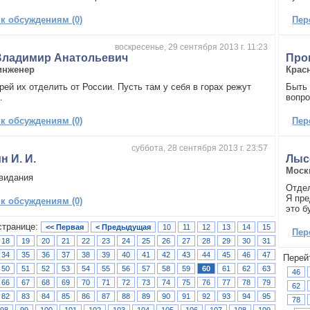
 к обсуждениям (0)
Пер
воскресенье, 29 сентября 2013 г. 11:23
Владимир Анатольевич
Про
инженер
Крас
ей их отделить от России. Пусть там у себя в горах режут
Быть 
.
вопр
 к обсуждениям (0)
Пер
суббота, 28 сентября 2013 г. 23:57
н И. И.
Лыс
Моск
видания
Отдел
Я пре
 к обсуждениям (0)
это б
странице:
<< Первая
< Предыдущая
10
11
12
13
14
15
Пер
18
19
20
21
22
23
24
25
26
27
28
29
30
31
34
35
36
37
38
39
40
41
42
43
44
45
46
47
Перей
50
51
52
53
54
55
56
57
58
59
60
61
62
63
46
66
67
68
69
70
71
72
73
74
75
76
77
78
79
62
82
83
84
85
86
87
88
89
90
91
92
93
94
95
78
98
99
100
101
102
103
104
105
106
107
108
109