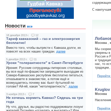
содержащих 
С наилучши
Новости
все
18 декабря 2013 г.
12
Лобано
Тариф кавказский – газ и электроэнергия
бесплатно!
Москва
,
Вместо того, чтобы вытрясти с Кавказа долги, их
Мы скорее
повесят на всех наших граждан.
далее
уверены в
Россия и 
5 декабря 2013 г.
11
и традици
Уроки "толерантности" в Санкт-Петербурге
нас, то е
традиции, 
Ирония: Русские сотрудницы питерских столовых,
вы все ещё по-фашистки запрещаете выходцам из
Северо-Кавказских республик бесплатно питаться,
Перейти
отказываете в знакомстве, а потом ещё и
возмущаетесь почему вас бьют бутылкой по
голове? Ай-яй, какая "нетолерантность".
далее
Kruglov
Москва
3 ноября 2013 г.
7
Не хочешь кормить Кавказ? Сядешь на три
Население
года
Ну что, друзья, вы радостно поддерживали лозунг
Перейти
жителей Пугачёва «отделять и выселять»? Или