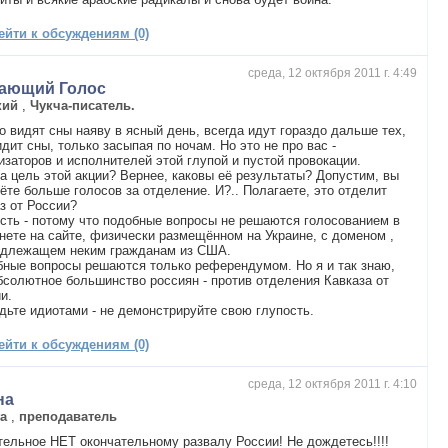
ейти к обсуждениям (0)
среда, 12 октября 2011 г. 4:49
ающий Голос
кий
,
Чукча-писатель.
то видят сны наяву в ясный день, всегда идут гораздо дальше тех,
идит сны, только засыпая по ночам. Но это не про вас -
изаторов и исполнителей этой глупой и пустой провокации.
а цель этой акции? Вернее, каковы её результаты? Допустим, вы
ёте больше голосов за отделение. И?.. Полагаете, это отделит
з от России?
сть - потому что подобные вопросы не решаются голосованием в
нете на сайте, физически размещённом на Украине, с доменом ,
адлежащем неким гражданам из США.
ные вопросы решаются только референдумом. Но я и так знаю,
бсолютное большинство россиян - против отделения Кавказа от
и.
дьте идиотами - не демонстрируйте свою глупость.
ейти к обсуждениям (0)
среда, 12 октября 2011 г. 4:10
на
га
,
преподаватель
ельное НЕТ окончательному развалу России! Не дождетесь!!!!