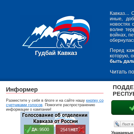
Кавказ… С
иные, до
новостях 
волне тер
войнах, п
обернулась
Перед каж
Гудбай Кавказ
которую, 
быть дал
Читать п
ПОДДЕ
Информер
РЕСПУ
Разместите у себя в блоге и на сайте нашу
кнопку со
счетчиками голосов
. Помогите распространению
информации о кампании!
Опубликовать в ЖЖ
Уважаемые 