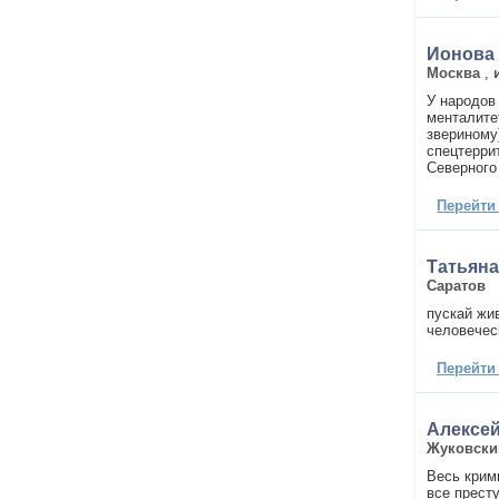
Ионова
Москва
,
У народов
менталите
звериному
спецтерри
Северного
Перейти
Татьян
Саратов
пускай жив
человечес
Перейти
Алексе
Жуковски
Весь крим
все прест