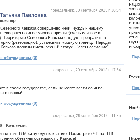
нацио
эконо
понедельник, 30 сентября 2013 г. 10:54
много
 Татьяна Павловна
колон
инженер
стать
униже
 Северного Кавказа совершенно иной, чуждый нашему
призн
т, совершенно иное мировосприятие(очень близкое к
отнош
). Территорию Северного Кавказа следует превратить в
групп
торию (резервацию), установить мощную границу. Народы
инфо
 Кавказа должны иметь особый статус - "спецнаселение".
Пер
 к обсуждениям (0)
воскресенье, 29 сентября 2013 г. 17:54
а
Росси
Пер
ут в своем государстве, если не могут вести себя по-
ки в нашем!
 к обсуждениям (0)
Необ
воскресенье, 29 сентября 2013 г. 11:35
Пер
й
й
,
Бизнесмен
инал там. В Москву едут как стадо! Посмотрите ЧП по НТВ
упления обезьяны совершают с Кавказа!
Нужн