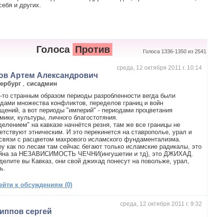
ебя и других.
Голоса
Против
Голоса 1336-1350 из 2541
среда, 12 октября 2011 г. 10:14
ов Артем Александрович
тербург
,
сисадмин
-то странным образом периоды разробленности вегда были
дами множества конфликтов, переделов границ и войн
щений, а вот периоды "империй" - периодами процветания
мики, культуры, личного благостотяния.
делением" на кавказе начнётся резня, там же все границы не
етствуют этническим. И это перекинется на ставрополье, урал и
 связи с расцветом махрового исламского фундаментализма.
у как по лесам там сейчас бегают только исламские радикалы, это
ойна за НЕЗАВИСИМОСТЬ ЧЕЧНИ(ингушетии и тд), это ДЖИХАД.
делите вы Кавказ, они свой джихад понесут на повольже, урал,
ь.
ейти к обсуждениям (0)
среда, 12 октября 2011 г. 9:32
иппов сергей