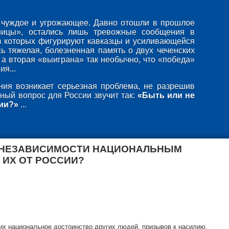
то чуждое и угрожающее. Давно отошли в прошлое
ницы», остались лишь тревожные сообщения в
в которых фигурируют кавказцы и усиливающейся
ь тяжелая, болезненная память о двух чеченских
 а вторая «выиграна» так необычно, что «победа»
я...
ия возникает серьезная проблема, не разрешив
ный вопрос для России звучит так:
«Быть или не
ии?»
...
 НЕЗАВИСИМОСТИ НАЦИОНАЛЬНЫМ
 ИХ ОТ РОССИИ?
х национальное достоинство других людей, призывов к насилию,