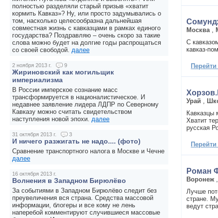
полностью разделяли старый призыв «хватит
кормить Кавказ»? Ну, или просто задумывались о
том, насколько целесообразна дальнейшая
Сомунд
совместная жизнь с кавказцами в рамках единого
Москва
,
государства? Поздравляю – очень скоро за такие
С кавказо
слова можно будет на долгие годы распрощаться
кавказ-по
со своей свободой.
далее
Перейти
2 ноября 2013 г.
9
Жириновский как могильщик
империализма
В России имперское сознание масс
Хорзов
трансформируется в националистическое. И
Урай
,
Шк
недавнее заявление лидера ЛДПР по Северному
Кавказу можно считать свидетельством
Кавказцы 
наступления новой эпохи.
далее
Хватит те
русская Ро
31 октября 2013 г.
3
И ничего разжигать не надо.... (фото)
Перейти
Сравнение транспортного налога в Москве и Чечне
далее
Роман 
16 октября 2013 г.
Воронеж
Волнения в Западном Бирюлёво
За событиями в Западном Бирюлёво следит без
Лучше пот
преувеличения вся страна. Средства массовой
стране. М
информации, блогеры и все кому не лень
ведут стра
наперебой комментируют случившиеся массовые