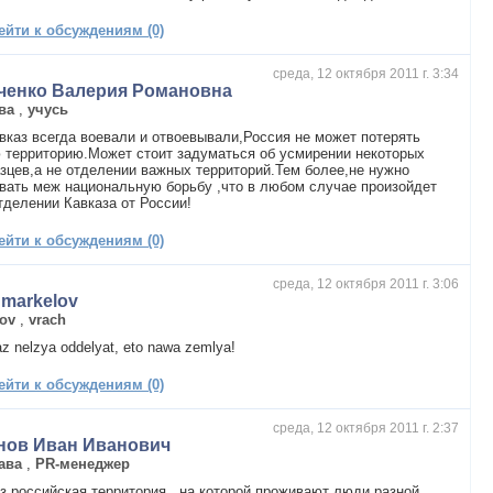
ейти к обсуждениям (0)
среда, 12 октября 2011 г. 3:34
ченко Валерия Романовна
ва
,
учусь
вказ всегда воевали и отвоевывали,Россия не может потерять
 территорию.Может стоит задуматься об усмирении некоторых
зцев,а не отделении важных территорий.Тем более,не нужно
вать меж национальную борьбу ,что в любом случае произойдет
тделении Кавказа от России!
ейти к обсуждениям (0)
среда, 12 октября 2011 г. 3:06
 markelov
ov
,
vrach
z nelzya oddelyat, eto nawa zemlya!
ейти к обсуждениям (0)
среда, 12 октября 2011 г. 2:37
нов Иван Иванович
ава
,
PR-менеджер
з российская территория , на которой проживают люди разной