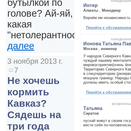
бутылкой по
понедельник
Интер
Алматы
,
Менеджер
голове? Ай-яй,
Вернём им независимость
какая
Перейти к обсуждениям 
"нетолерантность".
понедельник
далее
Ионова Татьяна Па
Москва
,
инженер
У народов Северного Кавк
3 ноября 2013 г.
чуждый нашему менталите
мировосприятие(очень бли
7
Территорию Северного Кав
в спецтерриторию (резерв
Не хочешь
мощную границу. Народы 
должны иметь особый стат
кормить
Перейти к обсуждениям 
Кавказ?
воскресенье
Татьяна
Сядешь на
Саратов
пускай живут в своем госу
три года
вести себя по-человеческ