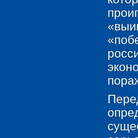
прои
«выи
«по
рос
эко
пораж
Пере
опр
сущ