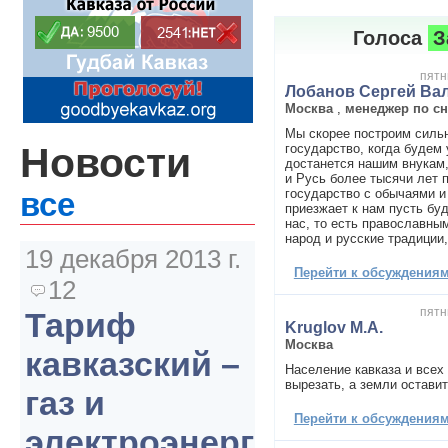
Голоса
З
пятн
Лобанов Сергей Ва
Москва
,
менеджер по с
Мы скорее построим силь
Новости
государство, когда будем 
достанется нашим внукам,
и Русь более тысячи лет 
государство с обычаями и
все
приезжает к нам пусть бу
нас, то есть православны
народ и русские традиции,
19 декабря 2013 г.
Перейти к обсуждениям 
12
пятн
Тариф
Kruglov M.A.
Москва
кавказский –
Население кавказа и всех
вырезать, а земли оставит
газ и
Перейти к обсуждениям 
электроэнергия