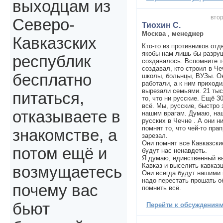
выходцам из
втор
Северо-
Тиохин С.
Москва
,
менеджер
Кавказских
Кто-то из противников отд
якобы нам лишь бы разруш
республик
создавалось. Вспомните т
создавал, кто строил в Че
бесплатно
школы, больнцы, ВУЗы. Он
работали, а к ним приходи
вырезали семьями. 21 тыс
питаться,
то, что ни русские. Ещё 3
всё. Мы, русские, быстро
отказываете в
нашим врагам. Думаю, на
русских в Чечне . А они н
помнят то, что чей-то пра
знакомстве, а
зарезал.
Они помнят все Кавказски
потом ещё и
будут нас ненавдеть.
Я думаю, единственный вы
Кавказ и выселить кавказц
возмущаетесь
Они всегда будут нашими 
надо перестать прошать о
почему вас
помнить всё.
бьют
Перейти к обсуждениям 