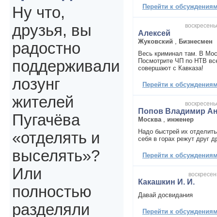
Перейти к обсуждениям 
Ну что,
друзья, вы
воскресенье
Алексей
Жуковский
,
Бизнесмен
радостно
Весь криминал там. В Мос
Посмотрите ЧП по НТВ вс
поддерживали
совершают с Кавказа!
лозунг
Перейти к обсуждениям 
жителей
воскресенье
Попов Владимир А
Пугачёва
Москва
,
инженер
Надо быстрей их отделить
«отделять и
себя в горах режут друг д
выселять»?
Перейти к обсуждениям 
Или
воскресень
Какашкин И. И.
полностью
Давай досвидания
разделяли
Перейти к обсуждениям 