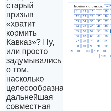
старый
Перейти к странице:
<< 
11
12
13
14
15
призыв
22
23
24
25
26
«хватит
33
34
35
36
37
44
45
46
47
48
кормить
55
56
57
58
59
66
67
68
69
70
Кавказ»? Ну,
77
78
79
80
81
88
89
90
91
92
или просто
99
100
101
102
103
109
задумывались
о том,
насколько
целесообразна
дальнейшая
совместная