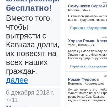
чет
бесплатно!
Сомунджев Сергей 
Москва
,
Мент
Вместо того,
С кавказом (намеренно пи
нас нет будущего. кавказ-
чтобы
Перейти к обсуждениям 
вытрясти с
чет
Хорзов.Роман.Алек
Кавказа долги,
Урай
,
Школьник
Кавказцы мало по малу а
их повесят на
Хватит терпеть брезгливы
Россия будущего- русская 
всех наших
Перейти к обсуждениям 
граждан.
ср
далее
Роман Федоров
Воронеж
,
Кровельщик
Лучше потерять этот небо
6 декабря 2013 г.
тушить пожар по всей стр
республики Сев. Кавказа,
11
ведут страну к гражданско