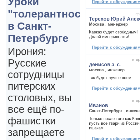
Уроки
Перейти к обсуждениям 
"толерантности"
ср
Терехов Юрий Алек
в Санкт-
Москва
,
менеджер
Кавказ будет свободным!
Петербурге
Долой империю лжи!
Перейти к обсуждениям 
Ирония:
втор
Русские
денисов а. с.
москва
,
инженер
сотрудницы
так будет лучше всем.
питерских
Перейти к обсуждениям 
столовых, вы
втор
Иванов
все ещё по-
Санкт-Петербург
,
инжен
фашистки
Только после того как Кав
пусть все твари из России
ишакам.
запрещаете
Перейти к обсуждениям 