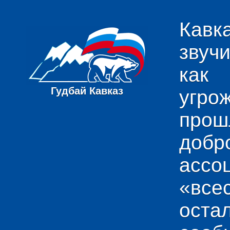
Кавк
звуч
как
Гудбай Кавказ
угро
пр
добр
ас
«вс
ост