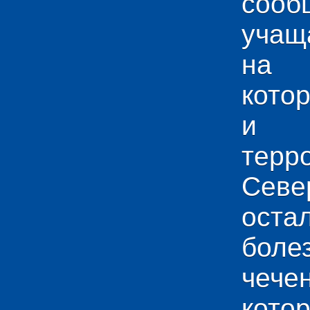
сооб
учащ
на 
кото
и у
тер
Севе
ос
боле
чече
кото