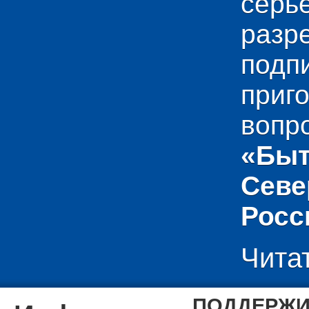
сер
раз
подп
приг
вопр
«Быт
Севе
Росс
Чита
ПОДДЕРЖИ