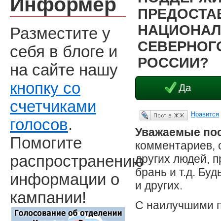
Информер
ПРЕДОСТА
НАЦИОНАЛ
Разместите у
СЕВЕРНОГО
себя в блоге и
РОССИИ?
на сайте нашу
кнопку со
Да
счетчиками
Нравится
Опубликовать в ЖЖ
голосов
.
Уважаемые пос
Помогите
комментариев, 
других людей, 
распространению
брань и т.д. Бу
информации о
и других.
кампании!
С наилучшими 