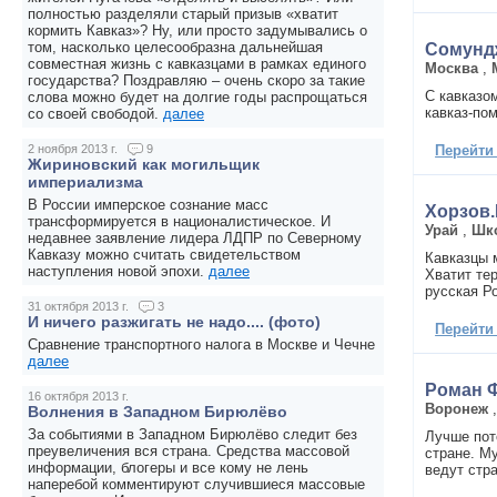
полностью разделяли старый призыв «хватит
кормить Кавказ»? Ну, или просто задумывались о
том, насколько целесообразна дальнейшая
Сомунд
совместная жизнь с кавказцами в рамках единого
Москва
,
государства? Поздравляю – очень скоро за такие
С кавказо
слова можно будет на долгие годы распрощаться
кавказ-по
со своей свободой.
далее
Перейти
2 ноября 2013 г.
9
Жириновский как могильщик
империализма
В России имперское сознание масс
Хорзов
трансформируется в националистическое. И
Урай
,
Шк
недавнее заявление лидера ЛДПР по Северному
Кавказу можно считать свидетельством
Кавказцы 
наступления новой эпохи.
далее
Хватит те
русская Ро
31 октября 2013 г.
3
И ничего разжигать не надо.... (фото)
Перейти
Сравнение транспортного налога в Москве и Чечне
далее
Роман 
16 октября 2013 г.
Воронеж
Волнения в Западном Бирюлёво
За событиями в Западном Бирюлёво следит без
Лучше пот
преувеличения вся страна. Средства массовой
стране. М
информации, блогеры и все кому не лень
ведут стра
наперебой комментируют случившиеся массовые