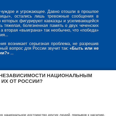
то чуждое и угрожающее. Давно отошли в прошлое
ницы», остались лишь тревожные сообщения в
в которых фигурируют кавказцы и усиливающейся
ь тяжелая, болезненная память о двух чеченских
 а вторая «выиграна» так необычно, что «победа»
я...
ия возникает серьезная проблема, не разрешив
ный вопрос для России звучит так:
«Быть или не
ии?»
...
 НЕЗАВИСИМОСТИ НАЦИОНАЛЬНЫМ
 ИХ ОТ РОССИИ?
х национальное достоинство других людей, призывов к насилию,