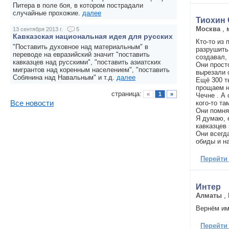
Питера в поле боя, в котором пострадали
случайные прохожие.
далее
Тиохин 
Москва
,
13 сентября 2013 г.
5
Кавказская национальная идея для русских
Кто-то из
"Поставить духовное над материальным" в
разрушить 
переводе на евразийский значит "поставить
создавал,
кавказцев над русскими", "поставить азиатских
Они прост
мигрантов над коренным населением", "поставить
вырезали с
Собянина над Навальным" и т.д.
далее
Ещё 300 т
прощаем н
страница:
«
1
»
Чечне . А 
кого-то та
Все новости
Они помня
Я думаю, 
кавказцев 
Они всегд
обиды и н
Перейти
Интер
Алматы
,
Вернём им
Перейти