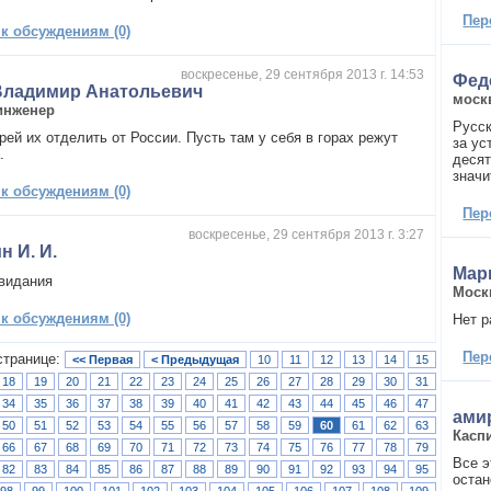
Пер
 к обсуждениям (0)
воскресенье, 29 сентября 2013 г. 14:53
Фед
Владимир Анатольевич
моск
инженер
Русск
ей их отделить от России. Пусть там у себя в горах режут
за ус
.
десят
значи
 к обсуждениям (0)
Пер
воскресенье, 29 сентября 2013 г. 3:27
н И. И.
Мар
видания
Моск
 к обсуждениям (0)
Нет 
Пер
странице:
<< Первая
< Предыдущая
10
11
12
13
14
15
18
19
20
21
22
23
24
25
26
27
28
29
30
31
34
35
36
37
38
39
40
41
42
43
44
45
46
47
ами
50
51
52
53
54
55
56
57
58
59
60
61
62
63
Касп
66
67
68
69
70
71
72
73
74
75
76
77
78
79
Все э
82
83
84
85
86
87
88
89
90
91
92
93
94
95
остан
98
99
100
101
102
103
104
105
106
107
108
109