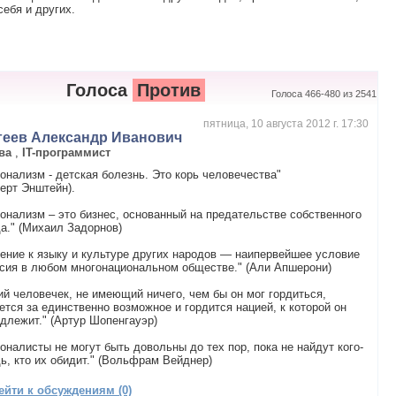
ебя и других.
Голоса
Против
Голоса 466-480 из 2541
пятница, 10 августа 2012 г. 17:30
геев Александр Иванович
ва
,
IT-программист
онализм - детская болезнь. Это корь человечества"
ерт Энштейн).
онализм – это бизнес, основанный на предательстве собственного
а." (Михаил Задорнов)
ение к языку и культуре других народов — наипервейшее условие
сия в любом многонациональном обществе." (Али Апшерони)
ий человечек, не имеющий ничего, чем бы он мог гордиться,
ется за единственно возможное и гордится нацией, к которой он
длежит." (Артур Шопенгауэр)
оналисты не могут быть довольны до тех пор, пока не найдут кого-
ь, кто их обидит." (Вольфрам Вейднер)
ейти к обсуждениям (0)