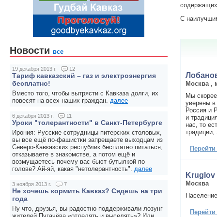
содержащих 
С наилучши
Новости
все
19 декабря 2013 г.
12
Лобано
Тариф кавказский – газ и электроэнергия
бесплатно!
Москва
,
Вместо того, чтобы вытрясти с Кавказа долги, их
Мы скорее
повесят на всех наших граждан.
далее
уверены в
Россия и 
6 декабря 2013 г.
11
и традици
Уроки "толерантности" в Санкт-Петербурге
нас, то е
традиции, 
Ирония: Русские сотрудницы питерских столовых,
вы все ещё по-фашистки запрещаете выходцам из
Северо-Кавказских республик бесплатно питаться,
Перейти
отказываете в знакомстве, а потом ещё и
возмущаетесь почему вас бьют бутылкой по
голове? Ай-яй, какая "нетолерантность".
далее
Kruglov
Москва
3 ноября 2013 г.
7
Не хочешь кормить Кавказ? Сядешь на три
Население
года
Ну что, друзья, вы радостно поддерживали лозунг
Перейти
жителей Пугачёва «отделять и выселять»? Или