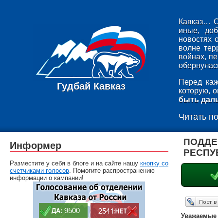
Кавказ… С
иные, до
новостях 
волне тер
войнах, п
обернулась
Перед каж
Гудбай Кавказ
которую, 
быть дал
Читать п
ПОДДЕ
Информер
РЕСПУ
Разместите у себя в блоге и на сайте нашу
кнопку со
счетчиками голосов
. Помогите распространению
информации о кампании!
Опубликовать в ЖЖ
Уважаемые 