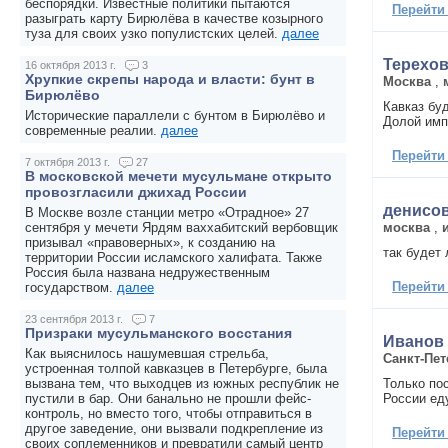
беспорядки. Известные политики пытаются
Перейти
разыграть карту Бирюлёва в качестве козырного
туза для своих узко популистских целей.
далее
Терехо
16 октября 2013 г.
3
Хрупкие скрепы народа и власти: бунт в
Москва
,
Бирюлёво
Кавказ бу
Исторические параллели с бунтом в Бирюлёво и
Долой имп
современные реалии.
далее
Перейти
7 октября 2013 г.
27
В московской мечети мусульмане открыто
провозгласили джихад России
денисов 
В Москве возле станции метро «Отрадное» 27
москва
,
сентября у мечети Ярдям ваххабитский вербовщик
призывал «правоверных», к созданию на
так будет
территории России исламского халифата. Также
Россия была названа недружественным
Перейти
государством.
далее
23 сентября 2013 г.
7
Призраки мусульманского восстания
Иванов
Как выяснилось нашумевшая стрельба,
Санкт-Пет
устроенная толпой кавказцев в Петербурге, была
Только пос
вызвана тем, что выходцев из южных республик не
России ед
пустили в бар. Они банально не прошли фейс-
контроль, но вместо того, чтобы отправиться в
другое заведение, они вызвали подкрепление из
Перейти
своих соплеменников и превратили самый центр