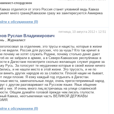
раммист-спордсмен
Кавказ отделится от этого Россия станет уязвимой ведь Кавказ
иняет много границ!Кавказом сразу же заинтересуются Амиерика
ейти к обсуждениям (0)
пятница, 10 августа 2012 г. 12:51
нов Руслан Владимирович
ень
,
Журналист
роголосовал за отделение, это трусы и нацисты, которые в жизни
о не видели. Россия для русских, что за чушь? Кто так кричит в
е почему не хотят служить Родине, почему столько денег дают
тоб их не забрали в армию, а в Северо-Кавказских республиках в
ости в Дагестане посмотрите сколько желающих служит родине за
ку Русь. За голосуют те неудачники которые в своей жизни ничего
бились, и не нашли место в этой жизни. Это трусость, и не по
и винить других народов из за слабости. Плохой нации не бывает,
т люди плохие. Я езжу каждый год отдыхать в Дагестан.
чные места, замечательные люди, очень прегостеприимный народ.
руг с другом разговаривают на Русском языке. Язык общение
ий у них. И очень много лиц встречаешь на улице славянской
ости. Общем думайте головой прежде чем писать глупости.
рный Кавказ, неотъемлемая часть ВЕЛИКОЙ ДЕРЖАВЫ
ИИЯ.
ейти к обсуждениям (0)