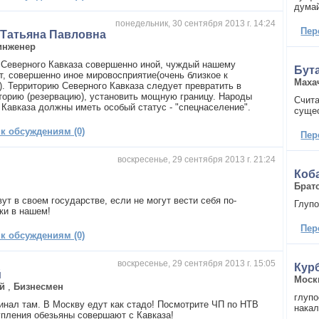
думай
понедельник, 30 сентября 2013 г. 14:24
Пер
 Татьяна Павловна
инженер
 Северного Кавказа совершенно иной, чуждый нашему
Бут
т, совершенно иное мировосприятие(очень близкое к
Маха
). Территорию Северного Кавказа следует превратить в
торию (резервацию), установить мощную границу. Народы
Счита
 Кавказа должны иметь особый статус - "спецнаселение".
сущес
 к обсуждениям (0)
Пер
воскресенье, 29 сентября 2013 г. 21:24
а
Коб
Брат
ут в своем государстве, если не могут вести себя по-
Глупо
ки в нашем!
Пер
 к обсуждениям (0)
воскресенье, 29 сентября 2013 г. 15:05
Кур
й
Моск
й
,
Бизнесмен
глупо
инал там. В Москву едут как стадо! Посмотрите ЧП по НТВ
накал
упления обезьяны совершают с Кавказа!