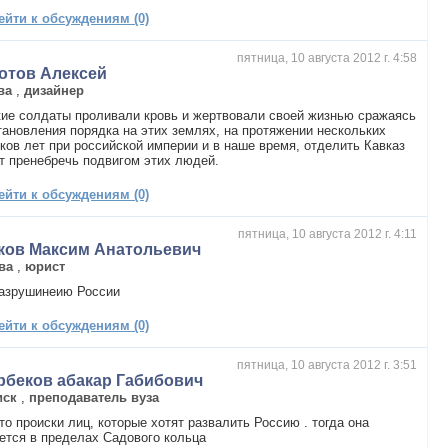
ейти к обсуждениям (0)
пятница, 10 августа 2012 г. 4:58
отов Алексей
ва
,
дизайнер
ие солдаты проливали кровь и жертвовали своей жизнью сражаясь
тановления порядка на этих землях, на протяжении нескольких
ков лет при российской империи и в наше время, отделить Кавказ
т пренебречь подвигом этих людей.
ейти к обсуждениям (0)
пятница, 10 августа 2012 г. 4:11
ков Максим Анатольевич
ва
,
юрист
разрушинеию России
ейти к обсуждениям (0)
пятница, 10 августа 2012 г. 3:51
рбеков абакар Габибович
иск
,
преподаватель вуза
то происки лиц, которые хотят развалить Россию . тогда она
ется в пределах Садового кольца