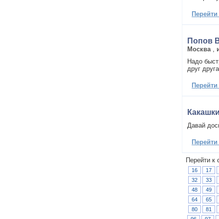
Перейти
Попов 
Москва
,
Надо быстр
друг друга
Перейти
Какашки
Давай дос
Перейти
Перейти к 
16
17
32
33
48
49
64
65
80
81
96
97