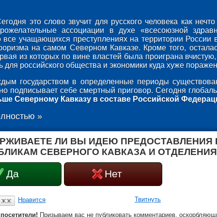
егодня это слово звучит для русского человека как неч
брожелательные ассоциации в духе «всесоюзной здрав
о все учащающихся преступлениях на территории России 
роризма на самом Северном Кавказе. Кроме того, осталас
ервая из которых по вине властей была проиграна вчистую,
 для российского общества и экономики куда хуже поражени
дым государством в определенные периоды существован
оно подписывает себе смертный приговор. Сегодня глобаль
ьше Северному Кавказу в составе Российской Федерац
олностью »
РЖИВАЕТЕ ЛИ ВЫ ИДЕЮ ПРЕДОСТАВЛЕНИЯ
БЛИКАМ СЕВЕРНОГО КАВКАЗА И ОТДЕЛЕНИЯ
Да
Нет
Твитнуть
Нравится
посетители!
Призываем вас не публиковать комментариев, оскорбляющи