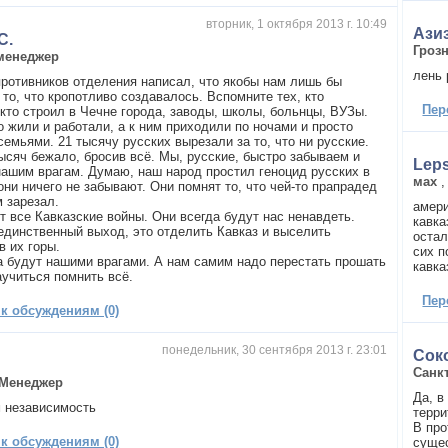
вторник, 1 октября 2013 г. 10:49
Ази
С.
Гроз
менеджер
лень
 противников отделения написал, что якобы нам лишь бы
то, что кропотливо создавалось. Вспомните тех, кто
Пер
 кто строил в Чечне города, заводы, школы, больнцы, ВУЗы.
о жили и работали, а к ним приходили по ночами и просто
емьями. 21 тысячу русских вырезали за то, что ни русские.
ысяч бежало, бросив всё. Мы, русские, быстро забываем и
Lep
ашим врагам. Думаю, наш народ простил геноцид русских в
мах
они ничего не забывают. Они помнят то, что чей-то прапрадед
м зарезал.
амери
т все Кавказские войны. Они всегда будут нас ненавдеть.
кавка
единственный выход, это отделить Кавказ и выселить
остал
в их горы.
сих п
а будут нашими врагами. А нам самим надо перестать прошать
кавка
аучиться помнить всё.
Пер
 к обсуждениям (0)
понедельник, 30 сентября 2013 г. 23:01
Сок
Санк
Менеджер
Да, 
 независимость
терри
В про
 к обсуждениям (0)
сущес