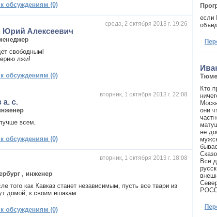
 к обсуждениям (0)
Прог
если 
среда, 2 октября 2013 г. 19:26
объед
в Юрий Алексеевич
менеджер
Пер
дет свободным!
ерию лжи!
Ива
 к обсуждениям (0)
Тюм
Кто п
вторник, 1 октября 2013 г. 22:08
ничег
а. с.
Москв
инженер
они ч
частн
 лучше всем.
матуш
не до
 к обсуждениям (0)
мужск
бывае
Сказо
вторник, 1 октября 2013 г. 18:08
Все д
русск
ербург
,
инженер
внешн
Севе
ле того как Кавказ станет независимым, пусть все твари из
РОСС
ут домой, к своим ишакам.
Пер
 к обсуждениям (0)