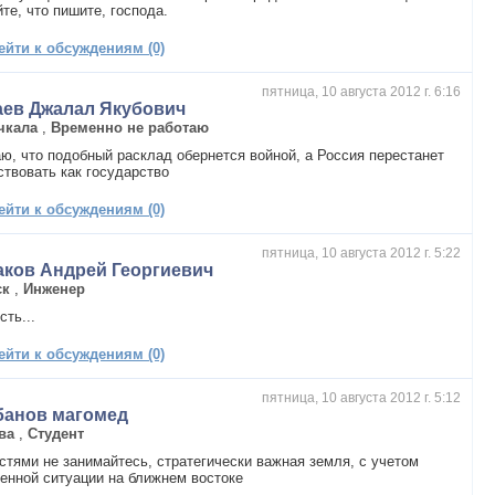
те, что пишите, господа.
ейти к обсуждениям (0)
пятница, 10 августа 2012 г. 6:16
аев Джалал Якубович
чкала
,
Временно не работаю
ю, что подобный расклад обернется войной, а Россия перестанет
твовать как государство
ейти к обсуждениям (0)
пятница, 10 августа 2012 г. 5:22
аков Андрей Георгиевич
ск
,
Инженер
сть...
ейти к обсуждениям (0)
пятница, 10 августа 2012 г. 5:12
банов магомед
ва
,
Студент
стями не занимайтесь, стратегически важная земля, с учетом
енной ситуации на ближнем востоке