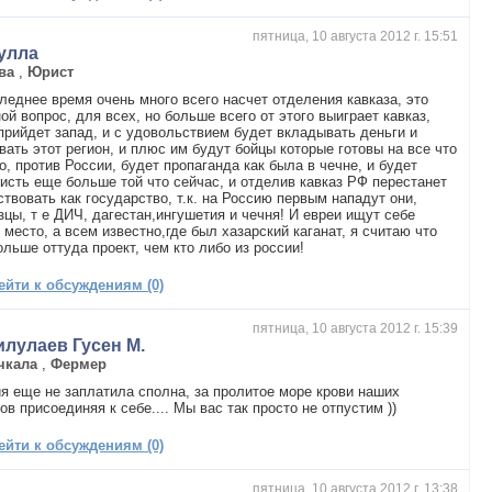
пятница, 10 августа 2012 г. 15:51
улла
ва
,
Юрист
леднее время очень много всего насчет отделения кавказа, это
ой вопрос, для всех, но больше всего от этого выиграет кавказ,
прийдет запад, и с удовольствием будет вкладывать деньги и
вать этот регион, и плюс им будут бойцы которые готовы на все что
о, против России, будет пропаганда как была в чечне, и будет
исть еще больше той что сейчас, и отделив кавказ РФ перестанет
твовать как государство, т.к. на Россию первым нападут они,
зцы, т е ДИЧ, дагестан,ингушетия и чечня! И евреи ищут себе
 место, а всем известно,где был хазарский каганат, я считаю что
ольше оттуда проект, чем кто либо из россии!
ейти к обсуждениям (0)
пятница, 10 августа 2012 г. 15:39
илулаев Гусен М.
чкала
,
Фермер
я еще не заплатила сполна, за пролитое море крови наших
ов присоединяя к себе.... Мы вас так просто не отпустим ))
ейти к обсуждениям (0)
пятница, 10 августа 2012 г. 13:38