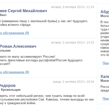
четверг, 3 октября 2013 г. 21:25
жев Сергей Михайлович
Абд
Мент
Моск
м (намеренно пишу с маленькой буквы) у нас нет будущего.
В пос
мойка всякого сброда
больн
туда 
 к обсуждениям (0)
разви
угодн
ненав
четверг, 3 октября 2013 г. 14:25
сущес
.Роман.Алексеевич
кавка
ольник
новое
это б
мало по малу ассимилируют Россию!
рпеть брезгливые взгляды русофобов!Россия будущего-
Пер
ссия!!!
 к обсуждениям (0)
Хал
Маха
среда, 2 октября 2013 г. 19:34
Федоров
Росси
,
Кровельщик
предк
ерять этот небольшой регион, чем тушить пожар по всей
Пер
усульманские республики Сев. Кавказа, точнее выходцы из них
ну к гражданской войне.