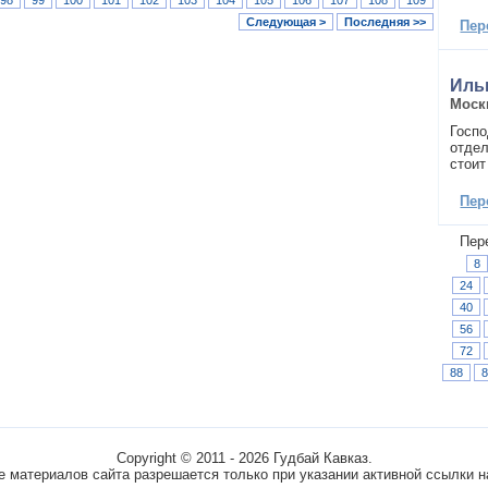
Следующая >
Последняя >>
Пер
Иль
Моск
Госпо
отдел
стоит
Пер
Пер
8
24
40
56
72
88
8
Copyright © 2011 - 2026 Гудбай Кавказ.
 материалов сайта разрешается только при указании активной ссылки н