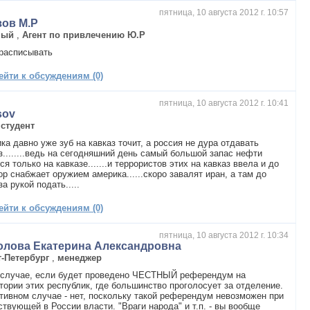
пятница, 10 августа 2012 г. 10:57
зов М.Р
ный
,
Агент по привлечению Ю.Р
 расписывать
ейти к обсуждениям (0)
пятница, 10 августа 2012 г. 10:41
sov
,
студент
ка давно уже зуб на кавказ точит, а россия не дура отдавать
з........ведь на сегодняшний день самый большой запас нефти
ся только на кавказе.......и террористов этих на кавказ ввела и до
ор снабжает оружием америка......скоро завалят иран, а там до
за рукой подать.....
ейти к обсуждениям (0)
пятница, 10 августа 2012 г. 10:34
олова Екатерина Александровна
т-Петербург
,
менеджер
в случае, если будет проведено ЧЕСТНЫЙ референдум на
тории этих республик, где большинство проголосует за отделение.
тивном случае - нет, поскольку такой референдум невозможен при
твующей в России власти. "Враги народа" и т.п. - вы вообще