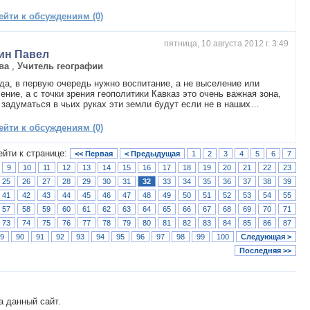
ейти к обсуждениям (0)
пятница, 10 августа 2012 г. 3:49
ин Павел
ва
,
Учитель географии
да, в первую очередь нужно воспитание, а не выселение или
ение, а с точки зрения геополитики Кавказ это очень важная зона,
 задуматься в чьих руках эти земли будут если не в наших…
ейти к обсуждениям (0)
ейти к странице:
<< Первая
< Предыдущая
1
2
3
4
5
6
7
9
10
11
12
13
14
15
16
17
18
19
20
21
22
23
25
26
27
28
29
30
31
32
33
34
35
36
37
38
39
41
42
43
44
45
46
47
48
49
50
51
52
53
54
55
57
58
59
60
61
62
63
64
65
66
67
68
69
70
71
73
74
75
76
77
78
79
80
81
82
83
84
85
86
87
9
90
91
92
93
94
95
96
97
98
99
100
Следующая >
Последняя >>
а данный сайт.