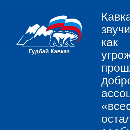
Кавк
звуч
как
Гудбай Кавказ
угро
пр
добр
ас
«вс
ост