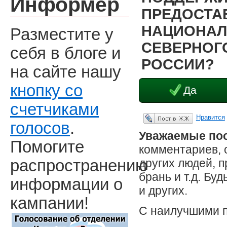
Информер
ПРЕДОСТА
НАЦИОНАЛ
Разместите у
СЕВЕРНОГО
себя в блоге и
РОССИИ?
на сайте нашу
кнопку со
Да
счетчиками
Нравится
Опубликовать в ЖЖ
голосов
.
Уважаемые пос
Помогите
комментариев, 
других людей, 
распространению
брань и т.д. Бу
информации о
и других.
кампании!
С наилучшими 