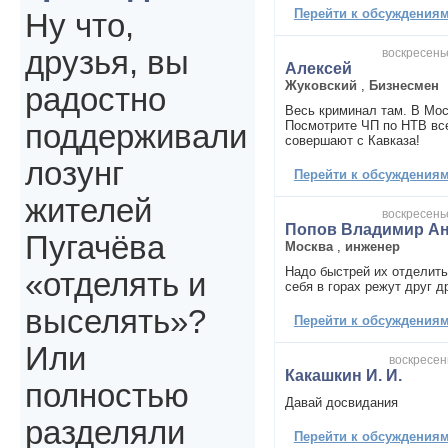
Перейти к обсуждениям 
Ну что,
друзья, вы
воскресенье
Алексей
Жуковский
,
Бизнесмен
радостно
Весь криминал там. В Мос
Посмотрите ЧП по НТВ вс
поддерживали
совершают с Кавказа!
лозунг
Перейти к обсуждениям 
жителей
воскресенье
Попов Владимир А
Пугачёва
Москва
,
инженер
Надо быстрей их отделить
«отделять и
себя в горах режут друг д
выселять»?
Перейти к обсуждениям 
Или
воскресень
Какашкин И. И.
полностью
Давай досвидания
разделяли
Перейти к обсуждениям 