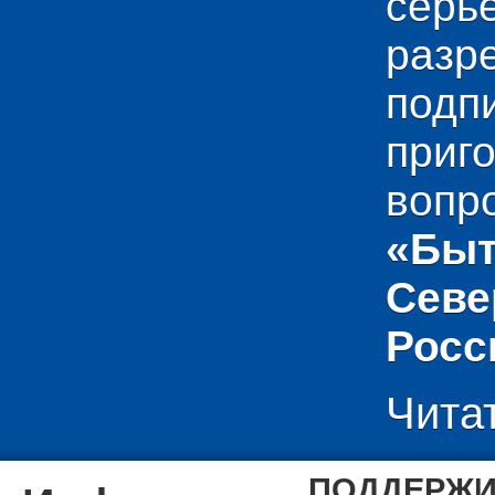
сер
раз
подп
приг
вопр
«Быт
Севе
Росс
Чита
ПОДДЕРЖИ