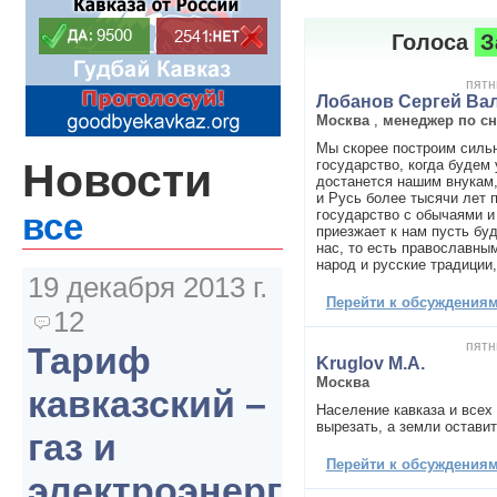
Голоса
З
пятн
Лобанов Сергей Ва
Москва
,
менеджер по с
Мы скорее построим силь
Новости
государство, когда будем 
достанется нашим внукам,
и Русь более тысячи лет 
государство с обычаями и
все
приезжает к нам пусть бу
нас, то есть православны
народ и русские традиции,
19 декабря 2013 г.
Перейти к обсуждениям 
12
пятн
Тариф
Kruglov M.A.
Москва
кавказский –
Население кавказа и всех
вырезать, а земли оставит
газ и
Перейти к обсуждениям 
электроэнергия