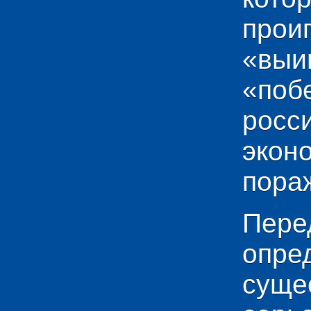
прои
«выи
«по
рос
эко
пораж
Пере
опр
сущ