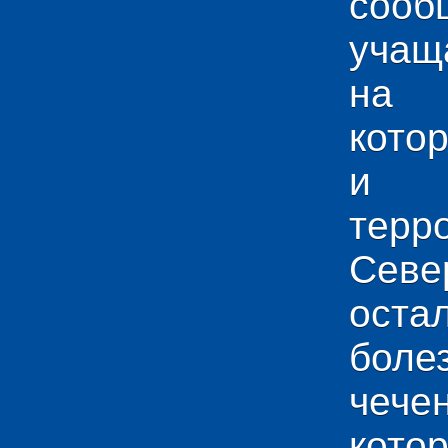
сооб
учащ
на 
кото
и у
тер
Севе
ос
боле
чече
кото