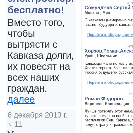
чет
бесплатно!
Сомунджев Сергей 
Москва
,
Мент
Вместо того,
С кавказом (намеренно пи
нас нет будущего. кавказ-
чтобы
Перейти к обсуждениям 
вытрясти с
чет
Хорзов.Роман.Алек
Кавказа долги,
Урай
,
Школьник
Кавказцы мало по малу а
их повесят на
Хватит терпеть брезгливы
Россия будущего- русская 
всех наших
Перейти к обсуждениям 
граждан.
ср
далее
Роман Федоров
Воронеж
,
Кровельщик
Лучше потерять этот небо
6 декабря 2013 г.
тушить пожар по всей стр
республики Сев. Кавказа,
11
ведут страну к гражданско