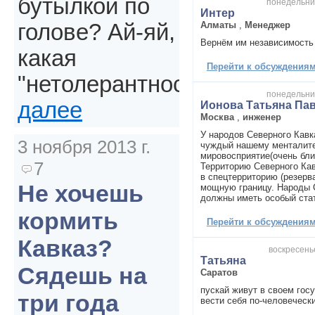
бутылкой по
понедельник
Интер
Алматы
,
Менеджер
голове? Ай-яй,
Вернём им независимость
какая
Перейти к обсуждениям 
"нетолерантность".
понедельник
далее
Ионова Татьяна Па
Москва
,
инженер
У народов Северного Кавк
3 ноября 2013 г.
чуждый нашему менталите
мировосприятие(очень бли
7
Территорию Северного Кав
в спецтерриторию (резерв
Не хочешь
мощную границу. Народы 
должны иметь особый стат
кормить
Перейти к обсуждениям 
Кавказ?
воскресенье
Татьяна
Сядешь на
Саратов
пускай живут в своем госу
три года
вести себя по-человеческ