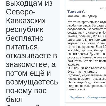
выходцам из
втор
Северо-
Тиохин С.
Москва
,
менеджер
Кавказских
Кто-то из противников отд
якобы нам лишь бы разруш
республик
создавалось. Вспомните т
создавал, кто строил в Че
бесплатно
школы, больнцы, ВУЗы. Он
работали, а к ним приходи
вырезали семьями. 21 тыс
питаться,
то, что ни русские. Ещё 3
всё. Мы, русские, быстро
отказываете в
нашим врагам. Думаю, на
русских в Чечне . А они н
помнят то, что чей-то пра
знакомстве, а
зарезал.
Они помнят все Кавказски
потом ещё и
будут нас ненавдеть.
Я думаю, единственный вы
Кавказ и выселить кавказц
возмущаетесь
Они всегда будут нашими 
надо перестать прошать о
почему вас
помнить всё.
бьют
Перейти к обсуждениям 