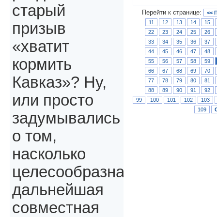
старый
Перейти к странице:
<< 
11
12
13
14
15
призыв
22
23
24
25
26
«хватит
33
34
35
36
37
44
45
46
47
48
кормить
55
56
57
58
59
66
67
68
69
70
Кавказ»? Ну,
77
78
79
80
81
88
89
90
91
92
или просто
99
100
101
102
103
109
задумывались
о том,
насколько
целесообразна
дальнейшая
совместная