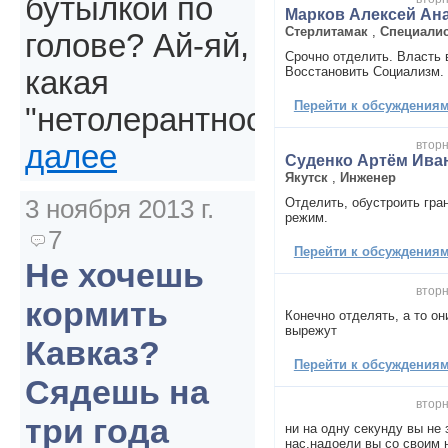
бутылкой по
Марков Алексей Ан
Стерлитамак
,
Специалис
голове? Ай-яй,
Срочно отделить. Власть 
Восстановить Социализм.
какая
Перейти к обсуждениям 
"нетолерантность".
вторн
далее
Суденко Артём Ива
Якутск
,
Инженер
3 ноября 2013 г.
Отделить, обустроить гра
режим.
7
Перейти к обсуждениям 
Не хочешь
вторн
кормить
Конечно отделять, а то он
вырежут
Кавказ?
Перейти к обсуждениям 
Сядешь на
вторн
три года
ни на одну секунду вы не
нас,надоели вы со своим 