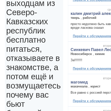
выходцам из
ср
Северо-
калин дмитрий алек
тверь
,
рабочий
Кавказских
просто недолжно быть кавказ
вроде ласкова сказал
республик
Перейти к обсуждениям 
бесплатно
вторн
питаться,
Синкевич Павел Ле
Новосибирск
,
химик
отказываете в
За!!!!!!!!
знакомстве, а
Перейти к обсуждениям 
потом ещё и
вторн
магомед
возмущаетесь
махачкала
,
юрист
почему вас
Все равно с россией персп
Перейти к обсуждениям 
бьют
вторн