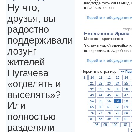
нас,тогда хоть сами увиди
Ну что,
в нас заключена
друзья, вы
Перейти к обсуждениям 
радостно
вторн
Емельянова Ирина
поддерживали
Москва
,
архитектор
Хочется самой спокойно п
лозунг
не переживать за ребенка
жителей
Перейти к обсуждениям 
Пугачёва
Перейти к странице:
<< Пер
9
10
11
12
13
14
«отделять и
21
22
23
24
25
32
33
34
35
36
выселять»?
43
44
45
46
47
54
55
56
57
58
Или
65
66
67
68
69
76
77
78
79
80
полностью
87
88
89
90
91
разделяли
98
99
100
101