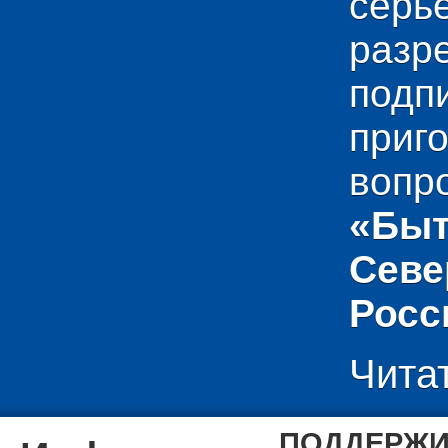
сер
раз
подп
приг
вопр
«Быт
Севе
Росс
Чита
ПОДДЕРЖИ