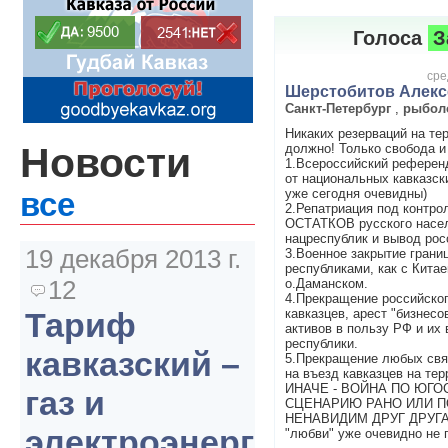
Голоса
З
сре
Шерстобитов Алекс
Санкт-Петербург
,
рыбол
Никаких резерваций на те
Новости
должно! Только свобода и
1.Всероссийский референ
от национальных кавказск
уже сегодня очевидны)
все
2.Репатриация под контро
ОСТАТКОВ русского насел
нацреспублик и вывод рос
19 декабря 2013 г.
3.Военное закрытие грани
республиками, как с Кита
12
о.Даманском.
4.Прекращение российско
кавказцев, арест "бизнесо
Тариф
активов в пользу РФ и их
республики.
кавказский –
5.Прекращение любых связ
на въезд кавказцев на те
ИНАЧЕ - ВОЙНА ПО ЮГ
газ и
СЦЕНАРИЮ РАНО ИЛИ П
НЕНАВИДИМ ДРУГ ДРУГА 
электроэнергия
"любви" уже очевидно не 