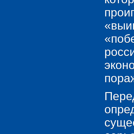
прои
«выи
«по
рос
эко
пораж
Пере
опр
сущ