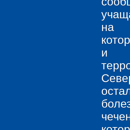
сооб
учащ
на 
кото
и у
тер
Севе
ос
боле
чече
кото