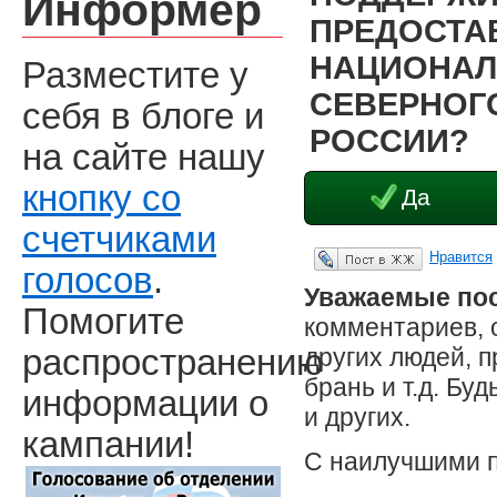
Информер
ПРЕДОСТА
НАЦИОНАЛ
Разместите у
СЕВЕРНОГО
себя в блоге и
РОССИИ?
на сайте нашу
кнопку со
Да
счетчиками
Нравится
Опубликовать в ЖЖ
голосов
.
Уважаемые пос
Помогите
комментариев, 
других людей, 
распространению
брань и т.д. Бу
информации о
и других.
кампании!
С наилучшими 