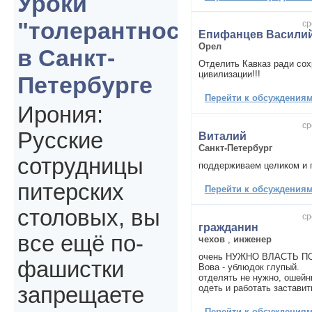
Уроки
"толерантности"
ср
Епифанцев Василий
Орел
в Санкт-
Отделить Кавказ ради сох
цивилизации!!!
Петербурге
Перейти к обсуждениям 
Ирония:
ср
Русские
Виталий
Санкт-Петербург
сотрудницы
поддерживаем целиком и 
питерских
Перейти к обсуждениям 
столовых, вы
ср
гражданин
все ещё по-
чехов
,
инженер
очень НУЖНО ВЛАСТЬ ПО
фашистки
Вова - ублюдок глупый.
отделять не нужно, ошейн
одеть и работать заставить
запрещаете
Перейти к обсуждениям 