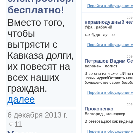
Перейти к обсуждениям 
бесплатно!
сре
Вместо того,
неравнодушный че
Уфа
,
рабочий
чтобы
так будет лучше
вытрясти с
Перейти к обсуждениям 
Кавказа долги,
сре
Петрашов Вадим Се
их повесят на
воронеж
,
логист
В вогоны их и сжечь!И не 
всех наших
новых чурок!Оставить мож
большенстве своем безоби
граждан.
Перейти к обсуждениям 
далее
сре
Прокопенко
6 декабря 2013 г.
Белгород
,
менеджер
В резервацию! как индейц
11
Перейти к обсуждениям 