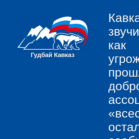
Кавк
звуч
как
Гудбай Кавказ
угро
пр
добр
ас
«вс
ост