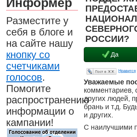
Информер
ПРЕДОСТА
НАЦИОНАЛ
Разместите у
СЕВЕРНОГО
себя в блоге и
РОССИИ?
на сайте нашу
кнопку со
Да
счетчиками
Нравится
Опубликовать в ЖЖ
голосов
.
Уважаемые пос
Помогите
комментариев, 
других людей, 
распространению
брань и т.д. Бу
информации о
и других.
кампании!
С наилучшими 