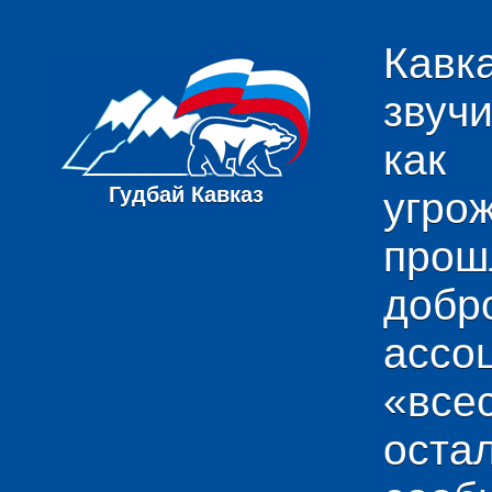
Кавк
звуч
как
Гудбай Кавказ
угро
пр
добр
ас
«вс
ост