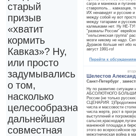
сагра и манежка и пугачев
старый
ставрополь... кавказцев
ИХ ненавидят и русские и 
призыв
между собой ну вот прост
между татарами и русски
«хватит
калмыками нет. Ну НЕ-ТУ!
"развалы России" еврейс
"хельсинкская группа" рас
кормить
мозги никому не надо. Се
Дураков больше нет ибо на
Кавказ»? Ну,
август 1991-го!
Перейти к обсуждениям 
или просто
задумывались
втор
Шелестов Александ
Санкт-Петербург
,
замест
о том,
Ну по развитию ситуации 
АБСОЛЮТНОГО БОЛЬШИН
насколько
России (не только русски
СЦЕНАРИЯ: 1)Продолжение
целесообразна
числа и массовости столк
числа жертв, рост в прогр
дальнейшая
выступлений и погромов(ка
сальске,краснодаре,пугач
манежной площади,в бирю
совместная
этого во всероссийское п
межэтническая война в м