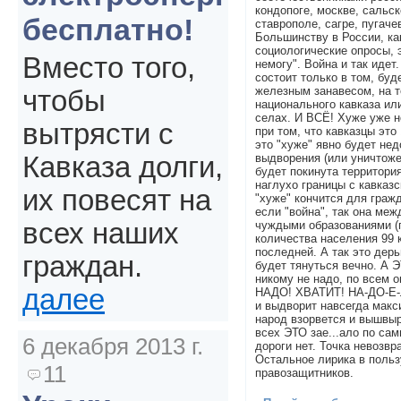
кондопоге, москве, сальск
бесплатно!
ставрополе, сагре, пугачев
Большинству в России, ка
социологические опросы, 
Вместо того,
немогу". Война и так идет
состоит только в том, буд
железным занавесом, на т
чтобы
национального кавказа ил
селах. И ВСЁ! Хуже уже не
вытрясти с
при том, что кавказцы это
это "хуже" явно будет нед
выдворения (или уничтоже
Кавказа долги,
будет покинута территория
наглухо границы с кавказ
их повесят на
"хуже" кончится для граж
если "война", так она меж
всех наших
чуждыми образованиями (
количества населения 99 к
последней. А так это дер
граждан.
будет тянуться вечно. А Э
никому не надо, по всем о
далее
НАДО! ХВАТИТ! НА-ДО-Е-Л
и выдворит навсегда мак
народ взорвется и вышвыр
всех ЭТО зае...ало по са
6 декабря 2013 г.
дороги нет. Точка невозвр
Остальное лирика в польз
11
правозащитников.