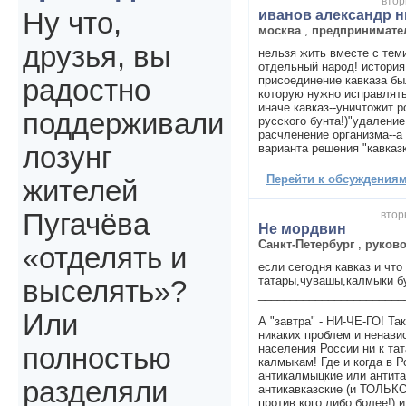
втор
иванов александр 
Ну что,
москва
,
предпринимате
друзья, вы
нельзя жить вместе с теми
отдельный народ! история
присоединение кавказа бы
радостно
которую нужно исправлять
иначе кавказ--уничтожит 
поддерживали
русского бунта!)"удаление
расчленение организма--а 
варианта решения "кавказк
лозунг
Перейти к обсуждениям 
жителей
втор
Пугачёва
Не мордвин
Санкт-Петербург
,
руков
«отделять и
если сегодня кавказ и что
татары,чувашы,калмыки б
выселять»?
_______________________
Или
А "завтра" - НИ-ЧЕ-ГО! Та
никаких проблем и ненави
населения России ни к тат
полностью
калмыкам! Где и когда в 
антикалмыцкие или антита
разделяли
антикавказские (и ТОЛЬ
против кого либо более!) 