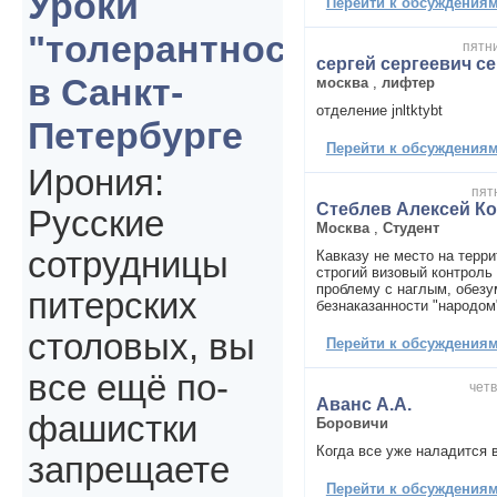
Уроки
Перейти к обсуждениям 
"толерантности"
пятни
сергей сергеевич с
в Санкт-
москва
,
лифтер
отделение jnltktybt
Петербурге
Перейти к обсуждениям 
Ирония:
пят
Стеблев Алексей К
Русские
Москва
,
Студент
сотрудницы
Кавказу не место на терр
строгий визовый контроль
проблему с наглым, обез
питерских
безнаказанности "народом
столовых, вы
Перейти к обсуждениям 
все ещё по-
четв
Аванс А.А.
фашистки
Боровичи
Когда все уже наладится в
запрещаете
Перейти к обсуждениям 