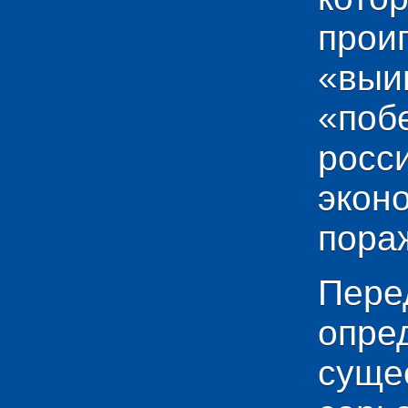
прои
«выи
«по
рос
эко
пораж
Пере
опр
сущ