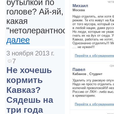
бутылкой по
четв
Михаил
голове? Ай-яй,
Москва
Надо отделять, или хотя 
какая
режим. Те кто живут на К
от того мусора, который с
в любой нации, даже русс
"нетолерантность".
Но люди, которые не уваж
гнать их на йух от сюда. 
далее
Кавказ, работать не хотят,
Однозначно отделять!!! М
.... не нужен!!!
3 ноября 2013 г.
Перейти к обсуждениям 
7
ср
Не хочешь
Павел
Кабанов
,
Студент
кормить
Удалить эту раковую опух
Надо не просто отделить а
Кавказ?
колючей проволокой!И не
Россию от ЛКН - либо выс
в крематориях.
Сядешь на
Перейти к обсуждениям 
три года