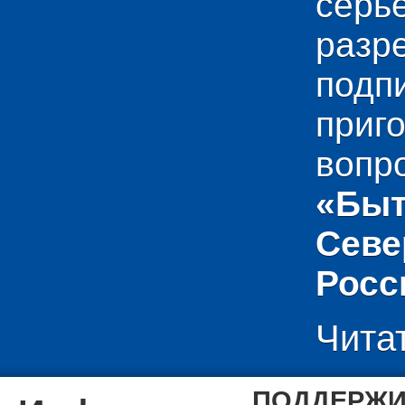
сер
раз
подп
приг
вопр
«Быт
Севе
Росс
Чита
ПОДДЕРЖИ