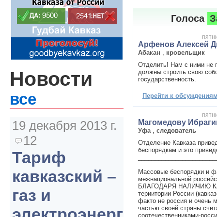
Голоса
З
пятни
Арфенов Алексей Д
Абакан
,
кровельщик
Отделить! Нам с ними не п
Новости
должны строить свою соб
государственность.
все
Перейти к обсуждениям 
пятни
Магомедову Ибраги
19 декабря 2013 г.
Уфа
,
следователь
12
Отделение Кавказа приве
беспорядкам и это привед
Тариф
_______________________
кавказский –
Массовые беспорядки и ф
межнациональной российск
БЛАГОДАРЯ НАЛИЧИЮ К
газ и
териитории России (кавказ
факто не россия и очень м
частью своей страны счит
электроэнергия
соотечественниками-росс