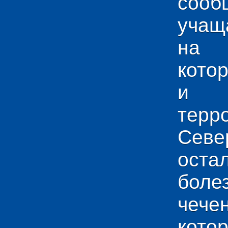
сооб
учащ
на 
кото
и у
тер
Севе
ос
боле
чече
кото