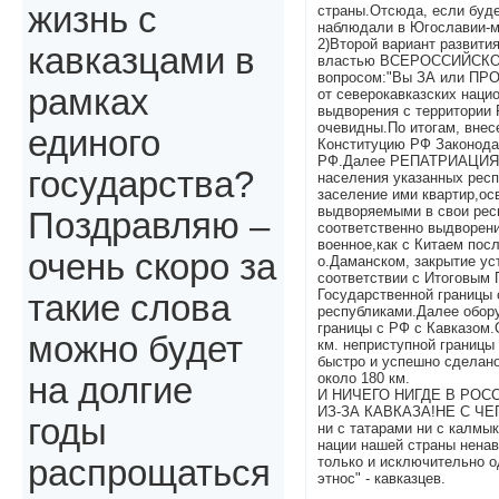
жизнь с
страны.Отсюда, если будет
наблюдали в Югославии-м
2)Второй вариант развития
кавказцами в
властью ВСЕРОССИЙСКО
вопросом:"Вы ЗА или ПРО
рамках
от северокавказских наци
выдворения с территории 
очевидны.По итогам, внес
единого
Конституцию РФ Законод
РФ.Далее РЕПАТРИАЦИЯ н
государства?
населения указанных респ
заселение ими квартир,о
выдворяемыми в свои рес
Поздравляю –
соответственно выдворен
военное,как с Китаем пос
очень скоро за
о.Даманском, закрытие ус
соответствии с Итоговым
Государственной границы 
такие слова
республиками.Далее обор
границы с РФ с Кавказом.
можно будет
км. неприступной границы
быстро и успешно сделано
около 180 км.
на долгие
И НИЧЕГО НИГДЕ В РОС
ИЗ-ЗА КАВКАЗА!НЕ С ЧЕГ
годы
ни с татарами ни с калмы
нации нашей страны нена
только и исключительно о
распрощаться
этнос" - кавказцев.