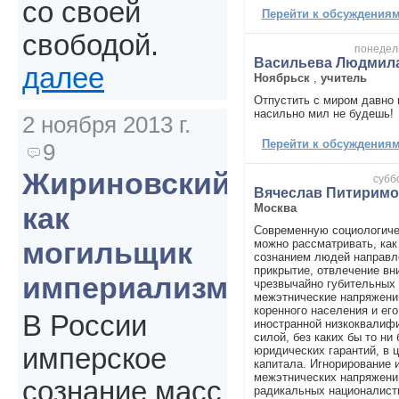
со своей
Перейти к обсуждениям 
свободой.
понедель
Васильева Людмил
далее
Ноябрьск
,
учитель
Отпустить с миром давно 
насильно мил не будешь!
2 ноября 2013 г.
Перейти к обсуждениям 
9
Жириновский
субб
Вячеслав Питирим
Москва
как
Современную социологиче
могильщик
можно рассматривать, ка
сознанием людей направл
прикрытие, отвлечение вн
империализма
чрезвычайно губительных
межэтнические напряжени
коренного населения и ег
В России
иностранной низкоквалиф
силой, без каких бы то ни
имперское
юридических гарантий, в 
капитала. Игнорирование 
межэтнических напряжени
сознание масс
радикальных националист