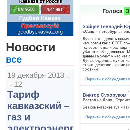
Голоса
З
с
Зайцев Геннадий Ю
г.Санкт - петербург
,
пен
Лучше это сделать самим 
Новости
чем потом как с СССР по
головотяпства и распада 
убитых и обездоленных .
данный момент у нас нет с
все
Лучше отделить мух от кот
стоить дешевле , кроме ос
союзники .
19 декабря 2013 г.
Перейти к обсуждениям 
12
с
Тариф
Виктор Сухоруков
Ростов на Дону
,
Строит
кавказский –
Без коментариев,тут и так
газ и
Перейти к обсуждениям 
электроэнергия
с