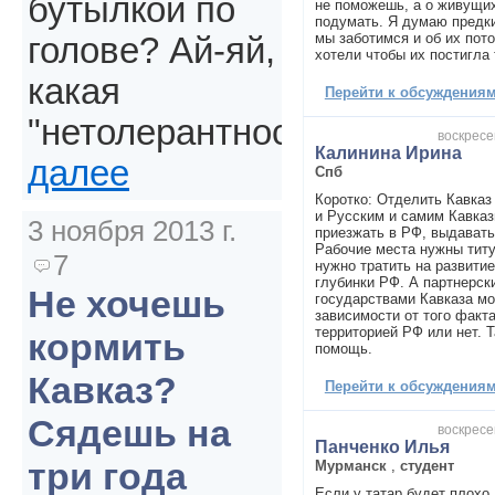
бутылкой по
не поможешь, а о живущи
подумать. Я думаю предки
мы заботимся и об их пото
голове? Ай-яй,
хотели чтобы их постигла 
какая
Перейти к обсуждениям 
"нетолерантность".
воскресе
Калинина Ирина
далее
Спб
Коротко: Отделить Кавказ
и Русским и самим Кавказ
3 ноября 2013 г.
приезжать в РФ, выдавать
Рабочие места нужны титу
7
нужно тратить на развити
глубинки РФ. А партнерск
Не хочешь
государствами Кавказа мо
зависимости от того факта
территорией РФ или нет. 
кормить
помощь.
Кавказ?
Перейти к обсуждениям 
Сядешь на
воскресе
Панченко Илья
три года
Мурманск
,
студент
Если у татар будет плохо,