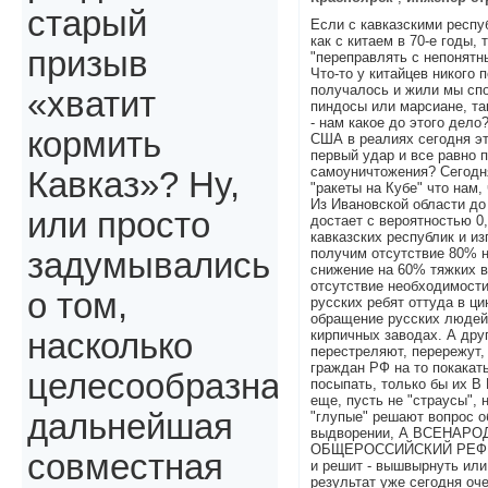
старый
Если с кавказскими респу
как с китаем в 70-е годы, 
призыв
"переправлять с непонятн
Что-то у китайцев никого 
получалось и жили мы спо
«хватит
пиндосы или марсиане, так
- нам какое до этого дело
кормить
США в реалиях сегодня эт
первый удар и все равно 
самоуничтожения? Сегодня
Кавказ»? Ну,
"ракеты на Кубе" что нам, 
Из Ивановской области до 
или просто
достает с вероятностью 0,
кавказских республик и и
получим отсутствие 80% 
задумывались
снижение на 60% тяжких в
отсутствие необходимос
о том,
русских ребят оттуда в ци
обращение русских людей
кирпичных заводах. А друг
насколько
перестреляют, перережут,
граждан РФ на то покакат
целесообразна
посыпать, только бы их
еще, пусть не "страусы", 
дальнейшая
"глупые" решают вопрос о
выдворении, А ВСЕНАР
ОБЩЕРОССИЙСКИЙ РЕФЕР
совместная
и решит - вышвырнуть или 
результат уже сегодня оче