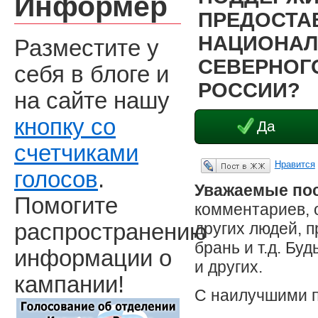
Информер
ПРЕДОСТА
НАЦИОНАЛ
Разместите у
СЕВЕРНОГО
себя в блоге и
РОССИИ?
на сайте нашу
кнопку со
Да
счетчиками
Нравится
Опубликовать в ЖЖ
голосов
.
Уважаемые пос
Помогите
комментариев, 
других людей, 
распространению
брань и т.д. Бу
информации о
и других.
кампании!
С наилучшими 