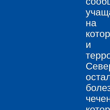
сооб
учащ
на 
кото
и у
тер
Севе
ос
боле
чече
кото