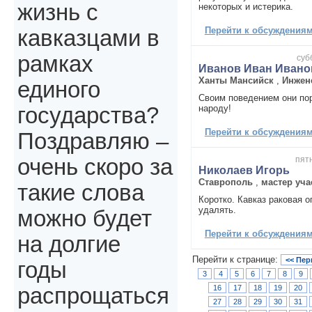
жизнь с
некоторых и истерика.
Перейти к обсуждениям 
кавказцами в
рамках
суб
Иванов Иван Ивано
Ханты Мансийск
,
Инжен
единого
Своим поведением они по
народу!
государства?
Перейти к обсуждениям 
Поздравляю –
пятн
очень скоро за
Николаев Игорь
Ставрополь
,
мастер уча
такие слова
Коротко. Кавказ раковая 
удалять.
можно будет
Перейти к обсуждениям 
на долгие
Перейти к странице:
<< Пер
годы
3
4
5
6
7
8
9
16
17
18
19
20
распрощаться
27
28
29
30
31