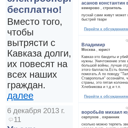
асанов константин 
бесплатно!
кемерово
,
строитель
пускай сами живут может
Вместо того,
быстрей твари
Перейти к обсуждениям 
чтобы
вытрясти с
с
Владимир
Москва
,
юрист
Кавказа долги,
Кавказ-это бандиты и убий
нужны. Уничтожение этих 
их повесят на
большой войны, лучше отд
этого балласта.Есть боле
всех наших
помогать.А по поводу "Тал
Ставрополья" осознайте, ч
граждан.
страны, это пятая колонна
Хлебникова и т.д и т.п.
далее
Перейти к обсуждениям 
с
6 декабря 2013 г.
воробьёв михаил ю
серпухов
,
охранник
11
сколько можно терпеть зв