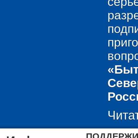
сер
раз
подп
приг
вопр
«Быт
Севе
Росс
Чита
ПОДДЕРЖИ