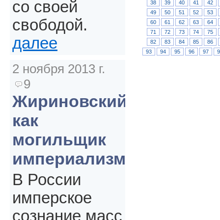
со своей
38
39
40
41
42
49
50
51
52
53
свободой.
60
61
62
63
64
71
72
73
74
75
далее
82
83
84
85
86
93
94
95
96
97
2 ноября 2013 г.
9
Жириновский
как
могильщик
империализма
В России
имперское
сознание масс