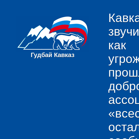
Кавк
звуч
как
Гудбай Кавказ
угро
пр
добр
ас
«вс
ост