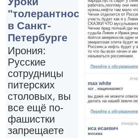
Уроки
народа,пусть сидят у себя
работать,поэтому они ник
нужны,нефти там мало что
"толерантности"
Чечня отделится от России
участь будет как и у Ли
в Санкт-
СКАЗКИ ЧТО мусульманск
Чечню бред полный,где же
судьба Ливии и Ирака ре
Петербурге
боятся америкосов,один н
эмиратская элита будет ж
Россиян,а нефть будет у а
Ирония:
то что бы всех чечен и и
называться россиянами.
Русские
Перейти к обсуждениям 
сотрудницы
втор
питерских
max white
szr
,
националист
столовых, вы
вы даже не можете ответит
делать на нашей земле о
все ещё по-
Перейти к обсуждениям 
фашистки
понедельн
запрещаете
иса исаевич
москва