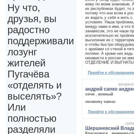
вижу по моим знакомым. А
Ну что,
их республиках будет, т
потому что они всем в ро
друзья, вы
их видеть у себя и жить с
условиях. Наша проблема,
между нами и ими, а что 
радостно
занавесом, это не наши п
исключительно их проблем
поддерживали
выселение их с территори
и чтобы быстро оборудоват
с арабами со стеной в пя
лозунг
полями. А кроме них ведь 
ненависти в россии не и
жителей
ОТДЕЛЕНИЕ И ВЫГНАТЬ
Пугачёва
Перейти к обсуждениям 
«отделять и
воскресе
андрей сапко андре
выселять»?
сочи
,
военый
ненавижу кавказ
Или
Перейти к обсуждениям 
полностью
субб
разделяли
Шершневский Влад
Красноярск
,
инженер-ст