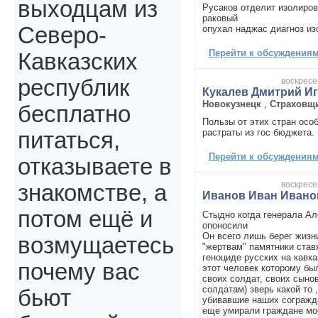
выходцам из
Русаков отделит изолиров
раковый
Северо-
опухал наджас диагноз из
Перейти к обсуждениям 
Кавказских
республик
воскресе
Кукалев Дмитрий И
Новокузнецк
,
Страховщ
бесплатно
Пользы от этих стран особ
растраты из гос бюджета.
питаться,
Перейти к обсуждениям 
отказываете в
воскресе
знакомстве, а
Иванов Иван Ивано
потом ещё и
Стыдно когда генерала А
опоносили
Он всего лишь берег жизни
возмущаетесь
"жертвам" памятники став
геноциде русских на кавка
почему вас
этот человек которому бы
своих солдат, своих сынов
солдатам) зверь какой то ,
бьют
убивавшие наших согражда
еще умирали граждане мо