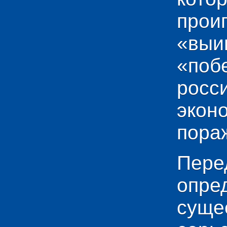
прои
«выи
«по
рос
эко
пораж
Пере
опр
сущ