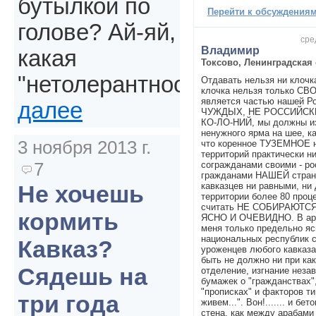
бутылкой по
Перейти к обсуждениям 
голове? Ай-яй,
сре
Владимир
какая
Токсово, Ленинградская 
"нетолерантность".
Отдавать нельзя ни клочк
клочка нельзя только СВ
является частью нашей Ро
далее
ЧУЖДЫХ, НЕ РОССИЙС
КО-ЛО-НИЙ, мы должны из
ненужного ярма на шее, ка
3 ноября 2013 г.
что коренное ТУЗЕМНОЕ н
территорий практически ни
7
согражданами своими - р
гражданами НАШЕЙ страны
кавказцев ни равными, н
Не хочешь
территории более 80 проц
считать НЕ СОБИРАЮТС
кормить
ЯСНО И ОЧЕВИДНО. В арми
меня только предельно яс
национальных республик с
Кавказ?
уроженцев любого кавказа
быть не должно ни при ка
Сядешь на
отделение, изгнание нез
бумажек о "гражданствах",
"прописках" и факторов ти
три года
живем...". Вон!....... и б
стена, как между арабами