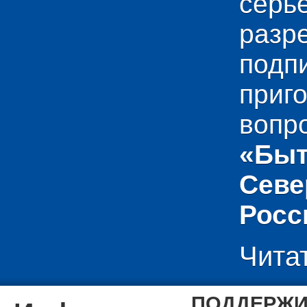
сер
раз
подп
приг
вопр
«Быт
Севе
Росс
Чита
ПОДДЕРЖИ