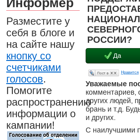
Информер
ПРЕДОСТА
НАЦИОНАЛ
Разместите у
СЕВЕРНОГО
себя в блоге и
РОССИИ?
на сайте нашу
кнопку со
Да
счетчиками
Нравится
Опубликовать в ЖЖ
голосов
.
Уважаемые пос
Помогите
комментариев, 
других людей, 
распространению
брань и т.д. Бу
информации о
и других.
кампании!
С наилучшими 