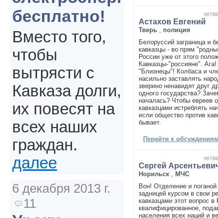
бесплатно!
четве
Астахов Евгений
Тверь
,
полиция
Вместо того,
Белоруссий заграница и б
кавказцы - во прям "родн
чтобы
России уже от этого поло
Кавказцы-"россияне". Ага!
вытрясти с
"Близнецы"! Колбаса и чл
насильно заставлять наро
зверино ненавидят друг др
Кавказа долги,
одного государства? Зач
началась? Чтобы евреев 
их повесят на
кавказцами истреблять нач
если общество против кав
всех наших
бывает.
Перейти к обсуждениям 
граждан.
далее
четве
Сергей Арсентьеви
Норильск
,
МЧС
6 декабря 2013 г.
Вон! Отделение и поганой 
задницей курсом в свои ре
11
кавказцами этот вопрос в
квалифицированное, под
населения всех наций и в