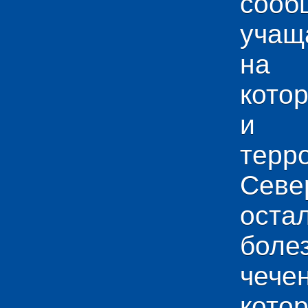
сооб
учащ
на 
кото
и у
тер
Севе
ос
боле
чече
кото