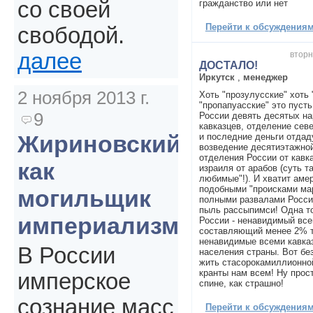
со своей
гражданство или нет
Перейти к обсуждениям 
свободой.
далее
вторн
ДОСТАЛО!
Иркутск
,
менеджер
2 ноября 2013 г.
Хоть "прозулусские" хоть 
"пропапуасские" это пусть
9
России девять десятых на
кавказцев, отделение сев
Жириновский
и последние деньги отдаду
возведение десятиэтажной
отделения России от кавка
как
израиля от арабов (суть т
любимые"!). И хватит амер
подобными "происками ма
могильщик
полными развалами России
пыль рассыпимси! Одна то
империализма
России - ненавидимый все
составляющий менее 2% т
ненавидимые всеми кавка
В России
населения страны. Вот без
жить стасорокамиллионной
кранты нам всем! Ну прос
имперское
спине, как страшно!
сознание масс
Перейти к обсуждениям 