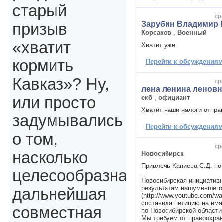
старый
ср
Зарубин Владимир 
призыв
Корсаков
,
Военный
«хватит
Хватит уже.
кормить
Перейти к обсуждениям 
Кавказ»? Ну,
ср
лена ленина леновн
екб
,
официант
или просто
Хватит наши налоги отпра
задумывались
Перейти к обсуждениям 
о том,
ср
насколько
Новосибирск
Привлечь Капиева С.Д. по
целесообразна
Новосибирская инициативн
результатам нашумевшего
дальнейшая
(http://www.youtube.com/
составила петицию на им
совместная
по Новосибирской области
Мы требуем от правоохра