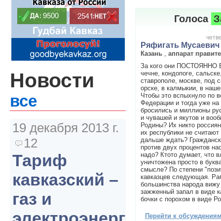
Голоса
З
четве
Ряфигать Мусаевич
Казань
,
аппарат правит
За кого они ПОСТОЯННО
Новости
чечне, кондопоге, сальске
ставрополе, москве, под с
орске, в калмыкии, в наше
Чтобы это вспыхнуло по в
все
Федерации и тогда уже на 
бросились и миллионы рус
и чувашей и якутов и воо
19 декабря 2013 г.
Родины? Их никто россиян
их республики не считают
12
дальше ждать? Гражданск
против двух процентов на
надо? Ктото думает, что в
Тариф
уничтожена просто в букв
смысле? По степени "пози
кавказский –
кавказцев следующая. Ра
большинства народа вижу
зажженный запал в виде к
газ и
бочки с порохом в виде Р
электроэнергия
Перейти к обсуждениям 