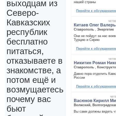
выходцам из
нашей страны
Северо-
Перейти к обсуждениям 
Кавказских
четве
Китаев Олег Валер
Ставрополь
,
Энергетик
республик
Они не пойдут за нас воев
бесплатно
Турцию и Сирию
Перейти к обсуждениям 
питаться,
отказываете в
четве
Никитин Роман Ник
Ставрополь
,
Конструкт
знакомстве, а
Давно пора отделить Кавк
потом ещё и
России
Перейти к обсуждениям 
возмущаетесь
почему вас
четв
Васюков Кирилл М
Волжский, Волгоградска
бьют
Вы сами должны видеть чт