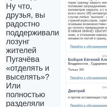
порах границу закрыть ми
Ну что,
полевыми заграждениями. 
километров закрыли, а с 
друзья, вы
всего около 180 километро
случае любых "вылазок", п
страной-агрессором, сир
радостно
огневыми возможностями 
до полного превращения 
поддерживали
И НИКАК ИНАЧЕ! ХВАТИТ! Н
знаю, в отношении кавказ
ненависти лютой и границ
лозунг
Перейти к обсуждениям 
жителей
сре
Пугачёва
Бойцов Евгений Ал
Владивосток
,
Судоремо
«отделять и
Только ЗА!
выселять»?
Перейти к обсуждениям 
Или
сре
Дмитрий
полностью
я против исламизации стр
разделяли
Перейти к обсуждениям 