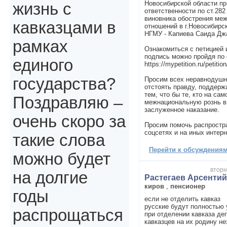
Новосибирской области пр
жизнь с
ответственности по ст.2
виновника обострения ме
кавказцами в
отношений в г.Новосибирс
НГМУ - Капиева Саида Дж
рамках
Ознакомиться с петицией 
подпись можно пройдя по
единого
https://mypetition.ru/petitio
государства?
Просим всех неравнодуш
отстоять правду, поддерж
тем, что бы те, кто на са
Поздравляю –
межнациональную рознь в
заслуженное наказание.
очень скоро за
Просим помочь распростр
соцсетях и на иных интерн
такие слова
Перейти к обсуждениям 
можно будет
вторн
на долгие
Растегаев Арсенти
киров
,
пенсионер
годы
если не отделить кавказ
русские будут полностью
распрощаться
при отделении кавказа де
кавказцев на их родину н