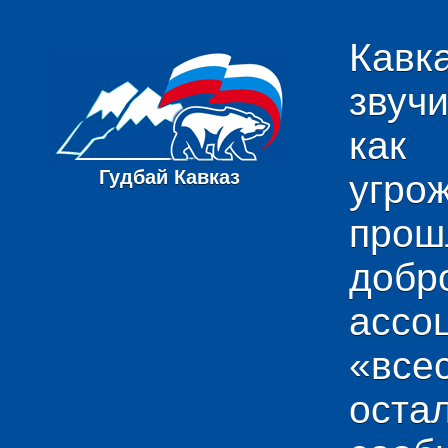
Кавк
звуч
как
Гудбай Кавказ
угро
пр
добр
ас
«вс
ост