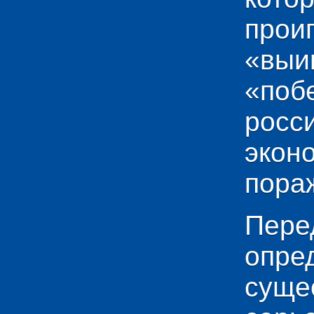
прои
«выи
«по
рос
эко
пораж
Пере
опр
сущ