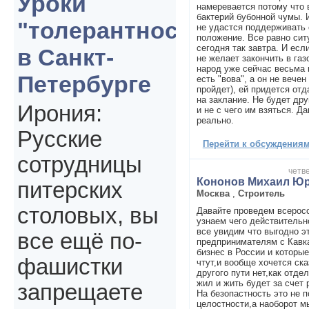
Уроки
намеревается потому что 
бактерий бубонной чумы. 
"толерантности"
не удастся поддерживат
положение. Все равно сит
сегодня так завтра. И есл
в Санкт-
не желает закончить в газ
народ уже сейчас весьма 
Петербурге
есть "вова", а он не вечен
пройдет), ей придется отд
на заклание. Не будет дру
Ирония:
и не с чего им взяться. Д
реально.
Русские
Перейти к обсуждениям 
сотрудницы
четве
Кононов Михаил Ю
питерских
Москва
,
Строитель
столовых, вы
Давайте проведем всеросс
узнаем чего действительн
все увидим что выгодно э
все ещё по-
предпринимателям с Кавка
бизнес в России и которые
фашистки
чтут,и вообще хочется ска
другого пути нет,как отде
жил и жить будет за счет 
запрещаете
На безопастность это не 
целостности,а наоборот м