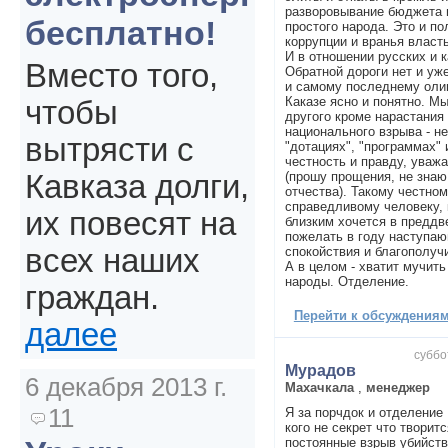
разворовывание бюджета 
бесплатно!
простого народа. Это и по
коррупции и вранья власть
И в отношении русских и к
Вместо того,
Обратной дороги нет и уже
и самому последнему олиг
Каказе ясно и понятно. Мы
чтобы
другого кроме нарастания
национального взрыва - не
вытрясти с
"дотациях", "программах" 
честность и правду, ува
(прошу прощения, не знаю
Кавказа долги,
отчества). Такому честном
справедливому человеку,
их повесят на
близким хочется в преддв
пожелать в году наступаю
всех наших
спокойствия и благополуч
А в целом - хватит мучить
народы. Отделение.
граждан.
Перейти к обсуждениям 
далее
суббо
Мурадов
6 декабря 2013 г.
Махачкала
,
менеджер
11
Я за порчдок и отделение 
кого не секрет что творитс
постоянные взрыв убийств