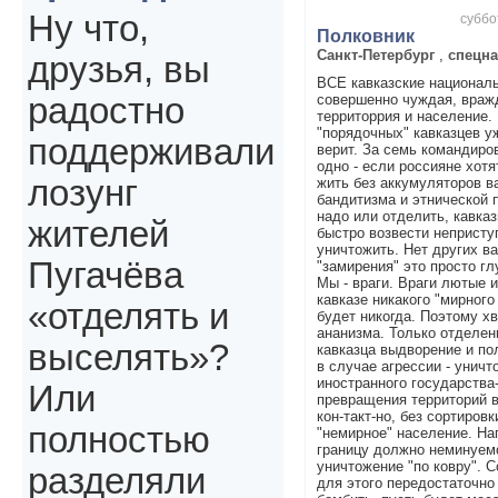
Ну что,
суббо
Полковник
Санкт-Петербург
,
спецн
друзья, вы
ВСЕ кавказские националь
совершенно чуждая, враж
радостно
территоррия и население. 
"порядочных" кавказцев у
поддерживали
верит. За семь командиро
одно - если россияне хот
лозунг
жить без аккумуляторов в
бандитизма и этнической п
надо или отделить, кавказ
жителей
быстро возвести непристу
уничтожить. Нет других в
Пугачёва
"замирения" это просто гл
Мы - враги. Враги лютые 
кавказе никакого "мирного
«отделять и
будет никогда. Поэтому хв
ананизма. Только отделен
выселять»?
кавказца выдворение и по
в случае агрессии - уничт
иностранного государства-
Или
превращения территорий в
кон-такт-но, без сортировк
полностью
"немирное" население. На
границу должно неминуемо
уничтожение "по ковру". 
разделяли
для этого передостаточно