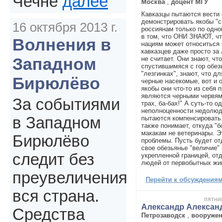
Чечне
далее
Москва
,
доцент МГУ
Кавказцы пытаются вести
демонстрировать якобы "с
16 октября 2013 г.
россиянам только по одно
в том, что ОНИ ЗНАЮТ, ч
Волнения в
нациям может относиться 
кавказцев даже просто за
Западном
не считает. Они знают, чт
спустившимяся с гор обезь
"лезгинках", знают, что дл
Бирюлёво
черные насекомые, вот и о
якобы они что-то из себя 
являются черными червями 
За событиями
трах, ба-бах!" А суть-то о
неполноценности недолюд
в Западном
пытаются компенсировать.
также понимает, откуда "б
макакам не ветеринары. Э
Бирюлёво
проблемы. Пусть будет от
свое обезьянье "величие" 
следит без
укрепленной границей, о
людей от первобытных жи
преувеличения
Перейти к обсуждениям 
вся страна.
пятниц
Александр Алексан
Средства
Петрозаводск
,
вооруже