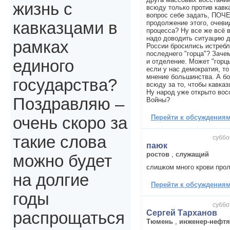
жизнь с
всюду только против кавк
вопрос себе задать, ПОЧ
продолжение этого, очев
кавказцами в
процесса? Ну все же всё 
надо доводить ситуацию д
рамках
России бросились истребл
последнего "горца"? Зач
единого
и отделение. Может "горцы
если у нас демократия, т
мнение большинства. А б
государства?
всюду за то, чтобы кавказ
Ну народ уже открыто вос
Поздравляю –
Войны?
Перейти к обсуждениям 
очень скоро за
такие слова
суббо
паюк
ростов
,
служащий
можно будет
слишком много крови прол
на долгие
Перейти к обсуждениям 
годы
суббо
Сергей Тарханов
распрощаться
Тюмень
,
инженер-нефтя