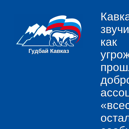
Кавк
звуч
как
Гудбай Кавказ
угро
пр
добр
ас
«вс
ост