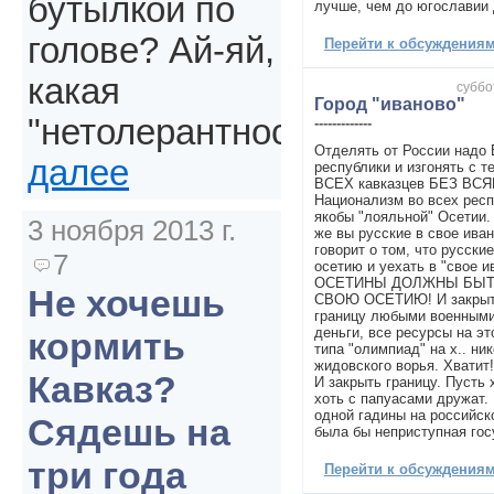
бутылкой по
лучше, чем до югославии
голове? Ай-яй,
Перейти к обсуждениям 
какая
суббо
Город "иваново"
"нетолерантность".
-------------
Отделять от России надо 
далее
республики и изгонять с т
ВСЕХ кавказцев БЕЗ В
Национализм во всех респ
якобы "лояльной" Осетии.
3 ноября 2013 г.
же вы русские в свое ива
говорит о том, что русски
7
осетию и уехать в "свое и
ОСЕТИНЫ ДОЛЖНЫ БЫТ
Не хочешь
СВОЮ ОСЕТИЮ! И закрыть
границу любыми военными
деньги, все ресурсы на эт
кормить
типа "олимпиад" на х.. н
жидовского ворья. Хватит!
Кавказ?
И закрыть границу. Пусть 
хоть с папуасами дружат.
одной гадины на российск
Сядешь на
была бы неприступная гос
три года
Перейти к обсуждениям 