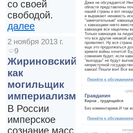
со своей
Даже не обсуждается! Нен
области представлены поч
нашей страны и вот незада
свободой.
и выражают ненависть ис
"замечательным" кавказца
далее
с кавказцами никто вместе
кавказцев все нацелены в
Только кавказцев за людей
что все другие никакой аг
2 ноября 2013 г.
проявляют. Ну вся страна 
еще это продолжаться до
9
кремле войны хочется! Буд
сомнения будет, если кавк
Жириновский
"выходцы" не будут выгна
неприступной государстве
кавказ! Пошли вон! Все ва
как
Перейти к обсуждениям 
могильщик
субб
империализма
Гражданин
Киров
,
трудящийся
В России
Без комментариев.И так вс
имперское
Перейти к обсуждениям 
сознание масс
пятниц