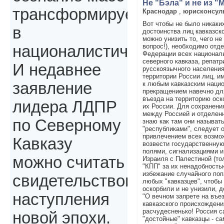
Не "Бэла" и не из 
трансформируется
Краснодар
,
юрисконсул
Вот чтобы не было никаки
в
достоинства лиц кавказск
можно унизить то, чего н
вопрос!), необходимо отд
националистическое.
Федерации всех национал
северного кавказа, репатр
И недавнее
русскоязычного населения
территории России лиц, 
заявление
к любым кавказским наци
прекращением навечно дл
въезда на территорию ос
лидера ЛДПР
их России. Для сохранени
между Россией и отделенн
по Северному
знаю как там они называть
"республиками", следует о
привлечением всех возмо
Кавказу
возвести государственную
полями, сигнализациями и 
можно считать
Израиля с Палестиной (тол
"КПП" за их ненадобностью
избежание случайного поп
свидетельством
любых "кавказцев", чтобы 
оскорбили и не унизили, 
наступления
"О вечном запрете на въе
кавказского происхождени
расчудесненько! Россия са
новой эпохи.
"достойные" кавказцы - са