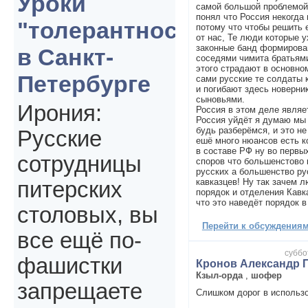
Уроки
самой большой проблемой 
понял что Россия некогда
"толерантности"
потому что чтобы решить 
от нас, Те люди которые у
законные банд формирова
в Санкт-
соседями чимита братьями 
этого страдают в основно
Петербурге
сами русские те солдаты 
и погибают здесь новерни
сыновьями.
Ирония:
Россия в этом деле являе
Россия уйдёт я думаю мы 
будь разберёмся, и это н
Русские
ешё много нюансов есть 
в составе РФ ну во первы
сотрудницы
споров что большенстово 
русских а большенство ру
кавказцев! Ну так зачем л
питерских
порядок и отделения Кавк
что это наведёт порядок в
столовых, вы
Перейти к обсуждениям 
все ещё по-
суббо
фашистки
Кронов Александр 
Кзыл-орда
,
шофер
запрещаете
Слишком дорог в использ