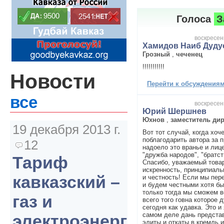
Голоса
З
воскресень
Хамидов Наиб Дуду
Грозный
,
чеченец
!!!!!!!!!!!
Новости
Перейти к обсуждениям 
все
воскресень
Юрий Шершнев
Юхнов
,
заместитель ди
19 декабря 2013 г.
Вот тот случай, когда хоч
поблагодарить автора за п
12
надоело это вранье и лиц
"дружба народов", "братс
Тариф
Спасибо, уважаемый това
искренность, принципиал
кавказский –
и честность! Если мы пер
и будем честными хотя бы
только тогда мы сможем в
газ и
всего того говна которое
сегодня как удавка. Это и
самом деле дань предста
электроэнергия
элиты и откаты в кремль 