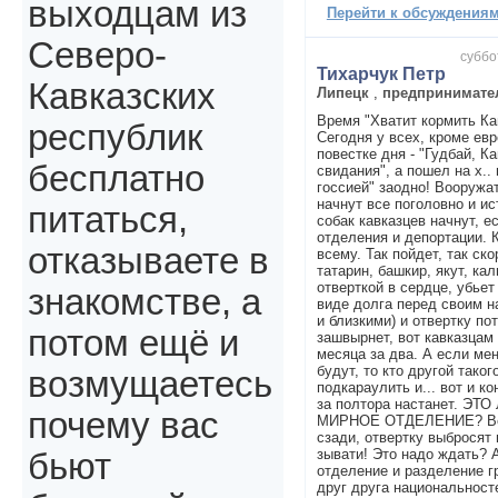
выходцам из
Перейти к обсуждениям 
Северо-
суббо
Тихарчук Петр
Кавказских
Липецк
,
предпринимате
Время "Хватит кормить Ка
республик
Сегодня у всех, кроме евр
повестке дня - "Гудбай, Ка
бесплатно
свидания", а пошел на х..
госсией" заодно! Вооружат
начнут все поголовно и ис
питаться,
собак кавказцев начнут, е
отделения и депортации. 
отказываете в
всему. Так пойдет, так ск
татарин, башкир, якут, ка
отверткой в сердце, убьет
знакомстве, а
виде долга перед своим 
и близкими) и отвертку по
потом ещё и
зашвырнет, вот кавказцам 
месяца за два. А если ме
будут, то кто другой тако
возмущаетесь
подкараулить и... вот и к
за полтора настанет. 
почему вас
МИРНОЕ ОТДЕЛЕНИЕ? Ведь
сзади, отвертку выбросят и
зывати! Это надо ждать? 
бьют
отделение и разделение 
друг друга национальност