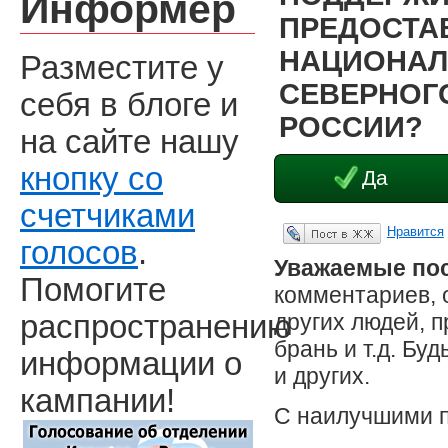
Информер
ПРЕДОСТА
НАЦИОНАЛ
Разместите у
СЕВЕРНОГО
себя в блоге и
РОССИИ?
на сайте нашу
кнопку со
Да
счетчиками
Нравится
Опубликовать в ЖЖ
голосов
.
Уважаемые пос
Помогите
комментариев, 
других людей, 
распространению
брань и т.д. Бу
информации о
и других.
кампании!
С наилучшими 