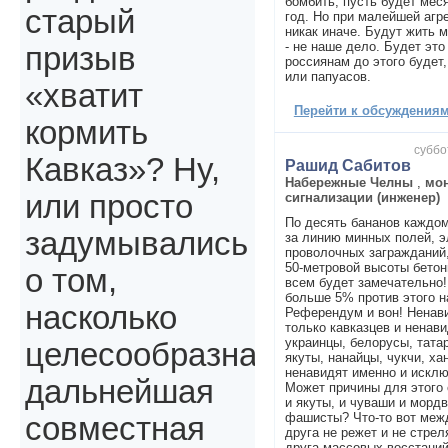
бомбить, пусть будет меся
старый
год. Но при малейшей агре
никак иначе. Будут жить м
- не наше дело. Будет это 
призыв
россиянам до этого будет,
или папуасов.
«хватит
Перейти к обсуждениям 
кормить
суббо
Кавказ»? Ну,
Рашид Сабитов
Набережные Челны
,
мон
или просто
сигнализации (инженер)
По десять бананов каждом
задумывались
за линию минных полей, э
проволочных загражданий,
50-метровой высоты бетон
о том,
всем будет замечательно!
больше 5% против этого н
насколько
Референдум и вон! Ненави
только кавказцев и ненави
украинцы, белорусы, тата
целесообразна
якуты, нанайцы, чукчи, ха
ненавидят именно и исклю
дальнейшая
Может причины для этого 
и якуты, и чуваши и мордв
фашисты? Что-то вот межд
совместная
друга не режет и не стреля
друга массовых восстаний