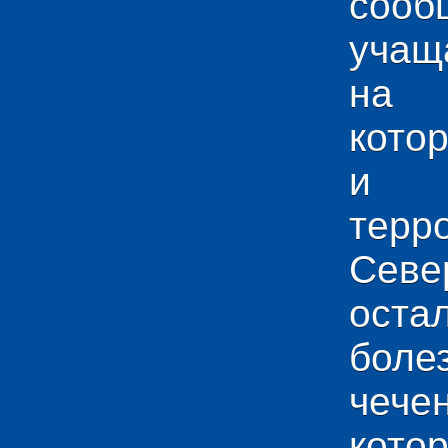
сооб
учащ
на 
кото
и у
тер
Севе
ос
боле
чече
кото