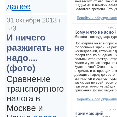
занавесом" от нас, таких п
далее
"ГУДБАЙ!" и никаких альт
недолгого времени. Это у
Перейти к обсуждениям 
31 октября 2013 г.
3
пятниц
Кому и что не ясно?
И ничего
Москва
,
сотрудница ту
Посмотрите на все опросы
разжигать не
голосования здесь, на ре
исследований, которые ст
надо....
говоря только об одном - 
большинство граждан стра
более и уже как звери нен
(фото)
будет вечно? Очень сомн
отделить и выпроводить 
доводить народ до состоян
Сравнение
миллионов в едином поры
кавказцев по всей террито
транспортного
при этом точно не забудут
припомнят. До последнего
налога в
Перейти к обсуждениям 
Москве и
пятниц
Понимающий