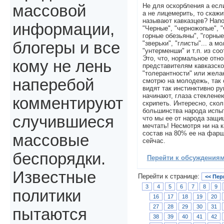
Не для оскорбления а есл
массовой
а не лицемерить, то скажи
называют кавказцев? Нап
информации,
"Черные", "черножопые", 
горные обезьяны", "горные
блогеры и все
"зверьки", "глисты"... а 
"унтерменши" и т.п. из со
Это, что, нормальное отн
кому не лень
представителям кавказског
"толерантности" или жела
наперебой
смотрю на молодежь, так 
видят так инстинктивно р
начинают, глаза стеклене
комментируют
скрипеть. Интересно, ско
большинства народа испы
случившиеся
что мы ее от народа защ
мечтать! Несмотря ни на к
состав на 80% ее на фарш
массовые
сейчас.
беспорядки.
Перейти к обсуждениям 
Известные
Перейти к странице:
<< Пер
3
4
5
6
7
8
9
политики
16
17
18
19
20
27
28
29
30
31
пытаются
38
39
40
41
42