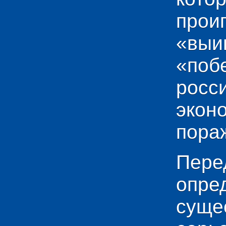
прои
«выи
«по
рос
эко
пораж
Пере
опр
сущ