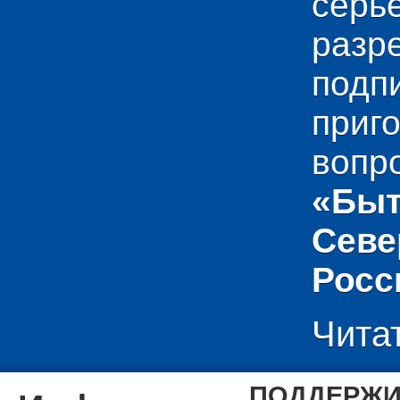
сер
раз
подп
приг
вопр
«Быт
Севе
Росс
Чита
ПОДДЕРЖИ