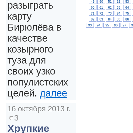
49
50
51
52
53
разыграть
60
61
62
63
64
карту
71
72
73
74
75
82
83
84
85
86
Бирюлёва в
93
94
95
96
97
качестве
козырного
туза для
своих узко
популистских
целей.
далее
16 октября 2013 г.
3
Хрупкие