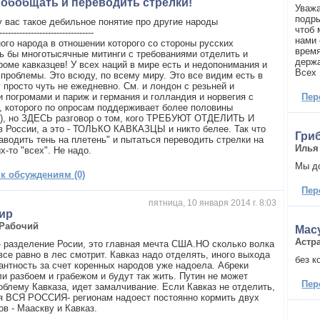
 обобщать и переводить стрелки!
Уважа
подры
у вас такое дебильное понятие про другие народы
чтоб 
---------------------------------
нами 
ного народа в отношении которого со стороны русских
время
ь бы многотысячные митинги с требованиями отделить и
держа
роме кавказцев! У всех наций в мире есть и недопонимания и
Всех 
 проблемы. Это всюду, по всему миру. Это все видим есть в
 просто чуть не ежедневно. См. и лондон с резьней и
 погромами и париж и германия и голландия и норвегия с
Пер
, которого по опросам поддерживает более половины
), но ЗДЕСЬ разговор о том, кого ТРЕБУЮТ ОТДЕЛИТЬ И
 России, а это - ТОЛЬКО КАВКАЗЦЫ и никто белее. Так что
Гри
аводить тень на плетень" и пытаться переводить стрелки на
Илья
х-то "всех". Не надо.
Мы д
 к обсуждениям (0)
Пер
пятница, 10 января 2014 г. 8:03
ир
Рабочий
Мас
Астр
- разделение Росии, это главная мечта США.НО сколько волка
все равно в лес смотрит. Кавказ надо отделять, иного выхода
без к
рантность за счет коренных народов уже надоела. Абреки
ли разбоем и грабежом и будут так жить. Путин не может
Пер
облему Кавказа, идет замалчивание. Если Кавказ не отделить,
я ВСЯ РОССИЯ- регионам надоест постоянно кормить двух
в - Мааскву и Кавказ.