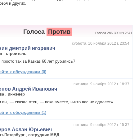
ебя и других.
Голоса
Против
Голоса 286-300 из 2541
суббота, 10 ноября 2012 г. 23:54
нин дмитрий игоревич
ан
,
строитель
 просто так за Кавказ 60 лет рубились?
ейти к обсуждениям (0)
пятница, 9 ноября 2012 г. 18:37
онов Андрей Иванович
ва
,
инженер
и вы, — сказал отец, — пока вместе, никто вас не одолеет».
ейти к обсуждениям (1)
пятница, 9 ноября 2012 г. 15:37
уров Аслан Юрьевич
кт-Петербург
,
сотрудник МВД