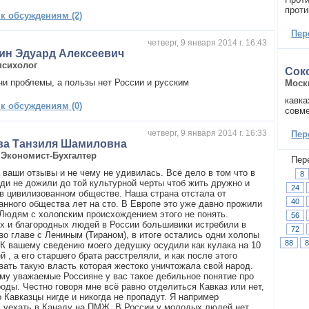
проти
 к обсуждениям (2)
Пер
четверг, 9 января 2014 г. 16:43
ин Эдуард Алексеевич
психолог
Сок
дни проблемы, а пользы нет России и русским
Моск
кавка
 к обсуждениям (0)
совме
четверг, 9 января 2014 г. 16:33
Пер
ва Танзиля Шамиловна
,
Экономист-Бухгалтер
Пер
 ваши отзывы и не чему не удивилась. Всё дело в том что в
8
ди не дожили до той культурной черты чтоб жить дружно и
24
 в цивилизованном обществе. Наша страна отстала от
40
анного общества лет на сто. В Европе это уже давно прожили
 Людям с холопским происхождением этого не понять.
56
х и благородных людей в России большивики истребили в
72
во главе с Лениным (Тираном), в итоге остались одни холопы
88
8
 К вашему сведению моего дедушку осудили как кулака на 10
й , а его старшего брата расстреляли, и как после этого
вать такую власть которая жестоко уничтожала свой народ.
ому уважаемые Россияне у вас такое дебильное понятие про
роды. Честно говоря мне всё равно отделиться Кавказ или нет,
 Кавказцы нигде и никогда не пропадут. Я например
 уехать в Канаду на ПМЖ. В России у молодых людей нет