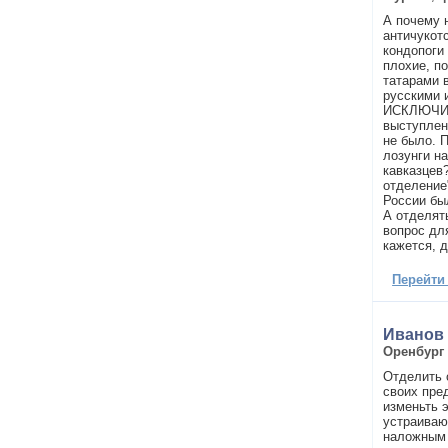
А почему 
античукот
кондопоги
плохие, п
татарами в
русскими 
ИСКЛЮЧИТ
выступлен
не было. 
лозунги н
кавказцев?
отделение"
России бы
А отделять
вопрос дл
кажется, д
Перейти
Иванов
Оренбург
Отделить 
своих пре
изменьть э
устраиваю
наложным