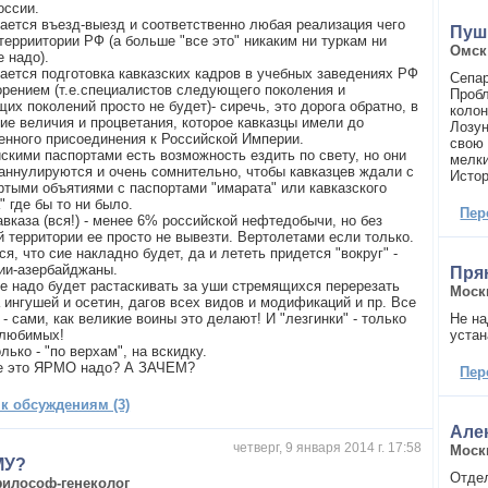
оссии.
ается въезд-выезд и соответственно любая реализация чего
Пуш
терриитории РФ (а больше "все это" никаким ни туркам ни
Омск
 надо).
ается подготовка кавказских кадров в учебных заведениях РФ
Сепар
орением (т.е.специалистов следующего поколения и
Пробл
их поколений просто не будет)- сиречь, это дорога обратно, в
колон
ние величия и процветания, которое кавказцы имели до
Лозун
енного присоединения к Российской Империи.
свою 
йскими паспортами есть возможность ездить по свету, но они
мелки
 аннулируются и очень сомнительно, чтобы кавказцев ждали с
Истор
ртыми объятиями с паспортами "имарата" или кавказского
 где бы то ни было.
Пер
авказа (вся!) - менее 6% российской нефтедобычи, но без
й территории ее просто не вывезти. Вертолетами если только.
я, что сие накладно будет, да и лететь придется "вокруг" -
зии-азербайджаны.
Пря
не надо будет растаскивать за уши стремящихся перерезать
Моск
 ингушей и осетин, дагов всех видов и модификаций и пр. Все
 - сами, как великие воины это делают! И "лезгинки" - только
Не на
 любимых!
устан
олько - "по верхам", на вскидку.
е это ЯРМО надо? А ЗАЧЕМ?
Пер
 к обсуждениям (3)
Але
четверг, 9 января 2014 г. 17:58
Моск
МУ?
Отдел
илософ-генеколог