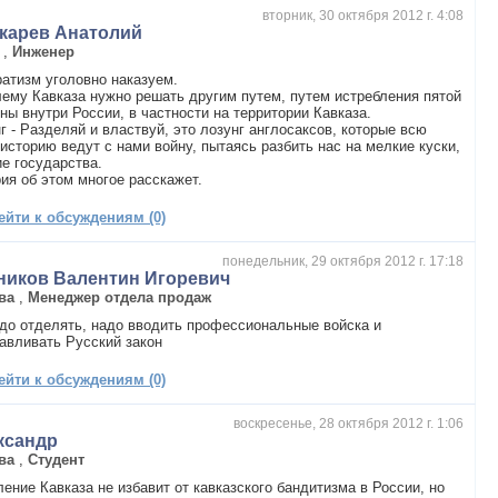
вторник, 30 октября 2012 г. 4:08
карев Анатолий
,
Инженер
атизм уголовно наказуем.
ему Кавказа нужно решать другим путем, путем истребления пятой
ны внутри России, в частности на территории Кавказа.
г - Разделяй и властвуй, это лозунг англосаксов, которые всю
историю ведут с нами войну, пытаясь разбить нас на мелкие куски,
е государства.
ия об этом многое расскажет.
ейти к обсуждениям (0)
понедельник, 29 октября 2012 г. 17:18
ников Валентин Игоревич
ва
,
Менеджер отдела продаж
до отделять, надо вводить профессиональные войска и
авливать Русский закон
ейти к обсуждениям (0)
воскресенье, 28 октября 2012 г. 1:06
ксандр
ва
,
Студент
ение Кавказа не избавит от кавказского бандитизма в России, но