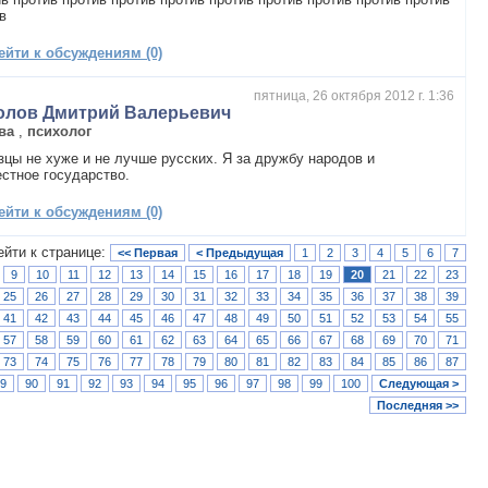
в
ейти к обсуждениям (0)
пятница, 26 октября 2012 г. 1:36
олов Дмитрий Валерьевич
ва
,
психолог
зцы не хуже и не лучше русских. Я за дружбу народов и
стное государство.
ейти к обсуждениям (0)
ейти к странице:
<< Первая
< Предыдущая
1
2
3
4
5
6
7
9
10
11
12
13
14
15
16
17
18
19
20
21
22
23
25
26
27
28
29
30
31
32
33
34
35
36
37
38
39
41
42
43
44
45
46
47
48
49
50
51
52
53
54
55
57
58
59
60
61
62
63
64
65
66
67
68
69
70
71
73
74
75
76
77
78
79
80
81
82
83
84
85
86
87
9
90
91
92
93
94
95
96
97
98
99
100
Следующая >
Последняя >>