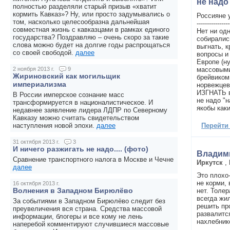
не надо
полностью разделяли старый призыв «хватит
кормить Кавказ»? Ну, или просто задумывались о
Россияне 
том, насколько целесообразна дальнейшая
----------------
совместная жизнь с кавказцами в рамках единого
Нет ни од
государства? Поздравляю – очень скоро за такие
собиралис
слова можно будет на долгие годы распрощаться
выгнать, к
со своей свободой.
далее
вопросы и
Европе (ну
массовыми
2 ноября 2013 г.
9
Жириновский как могильщик
брейвиком
империализма
норвежцев
ИЗГНАТЬ в
В России имперское сознание масс
не надо "н
трансформируется в националистическое. И
якобы каки
недавнее заявление лидера ЛДПР по Северному
Кавказу можно считать свидетельством
Перейти
наступления новой эпохи.
далее
31 октября 2013 г.
3
И ничего разжигать не надо.... (фото)
Владим
Сравнение транспортного налога в Москве и Чечне
Иркутск
,
далее
Это плохо
не корми, 
16 октября 2013 г.
Волнения в Западном Бирюлёво
нет. Толе
всегда жи
За событиями в Западном Бирюлёво следит без
решить пр
преувеличения вся страна. Средства массовой
развалитс
информации, блогеры и все кому не лень
нахлебнико
наперебой комментируют случившиеся массовые