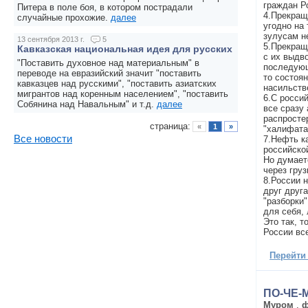
граждан Р
Питера в поле боя, в котором пострадали
4.Прекращ
случайные прохожие.
далее
угодно на 
зулусам не
13 сентября 2013 г.
5
5.Прекращ
Кавказская национальная идея для русских
с их выдв
"Поставить духовное над материальным" в
последующ
переводе на евразийский значит "поставить
то состоя
кавказцев над русскими", "поставить азиатских
насильств
мигрантов над коренным населением", "поставить
6.С росси
Собянина над Навальным" и т.д.
далее
все сразу
распросте
страница:
«
1
»
"халифата"
Все новости
7.Нефть к
российско
Но думаетс
через гру
8.России 
друг друга
"разборки"
для себя,
Это так, т
России вс
Перейти
ПО-ЧЕ-
Муром
,
ф