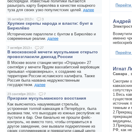
беспорядки. Известные политики пытаются
Перейти
разыграть карту Бирюлёва в качестве козырного
туза для своих узко популистских целей.
далее
16 октября 2013 г.
3
Андрей
Хрупкие скрепы народа и власти: бунт в
Электрос
Бирюлёво
Возмутили
Исторические параллели с бунтом в Бирюлёво и
именно чр
современные реалии.
далее
небоскреб
7 октября 2013 г.
27
В московской мечети мусульмане открыто
Перейти
провозгласили джихад России
В Москве возле станции метро «Отрадное» 27
сентября у мечети Ярдям ваххабитский вербовщик
Игнат Л
призывал «правоверных», к созданию на
Самара
,
территории России исламского халифата. Также
Россия была названа недружественным
Смотрим о
государством.
далее
кавказских
сопутству
1.Весь ка
23 сентября 2013 г.
7
Призраки мусульманского восстания
существов
источник 
Как выяснилось нашумевшая стрельба,
темным и 
устроенная толпой кавказцев в Петербурге, была
2.Прекращ
вызвана тем, что выходцев из южных республик не
прекращае
пустили в бар. Они банально не прошли фейс-
медицины,
контроль, но вместо того, чтобы отправиться в
3.Прекращ
другое заведение, они вызвали подкрепление из
РФ, как н
своих соплеменников и превратили самый центр