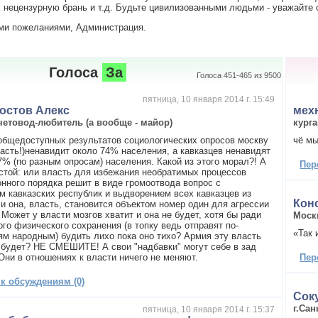
нецензурную брань и т.д. Будьте цивилизованными людьми - уважайте с
ми пожеланиями, Администрация.
Голоса
За
Голоса 451-465 из 9500
пятница, 10 января 2014 г. 15:49
остов Алекс
мех
четовод-любитель (а вообще - майор)
кург
общедоступных результатов социологических опросов москву
чё мы
ласть!)ненавидит около 74% населения, а кавказцев ненавидят
7% (по разным опросам) населения. Какой из этого морал?! А
Пер
стой: или власть для избежания необратимых процессов
нного порядка решит в виде громоотвода вопрос с
м кавказских республик и выдворением всех кавказцев из
Кон
ли она, власть, становится объектом номер один для агрессии
Может у власти мозгов хватит и она не будет, хотя бы ради
Моск
го физического сохранения (в топку ведь отправят по-
«Так 
ям народным) будить лихо пока оно тихо? Армия эту власть
будет? НЕ СМЕШИТЕ! А свои "надбавки" могут себе в зад
Они в отношениях к власти ничего не меняют.
Пер
 к обсуждениям (0)
Сок
г.Сан
пятница, 10 января 2014 г. 15:37