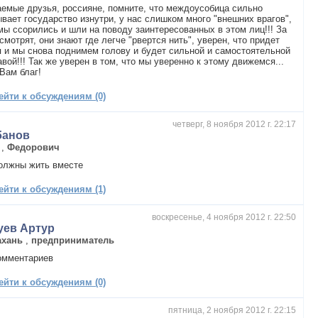
емые друзья, россияне, помните, что междоусобица сильно
вает государство изнутри, у нас слишком много "внешних врагов",
мы ссорились и шли на поводу заинтересованных в этом лиц!!! За
смотрят, они знают где легче "рвертся нить", уверен, что придет
 и мы снова поднимем голову и будет сильной и самостоятельной
вой!!! Так же уверен в том, что мы уверенно к этому движемся...
Вам благ!
ейти к обсуждениям (0)
четверг, 8 ноября 2012 г. 22:17
банов
,
Федорович
олжны жить вместе
ейти к обсуждениям (1)
воскресенье, 4 ноября 2012 г. 22:50
уев Артур
ахань
,
предприниматель
омментариев
ейти к обсуждениям (0)
пятница, 2 ноября 2012 г. 22:15