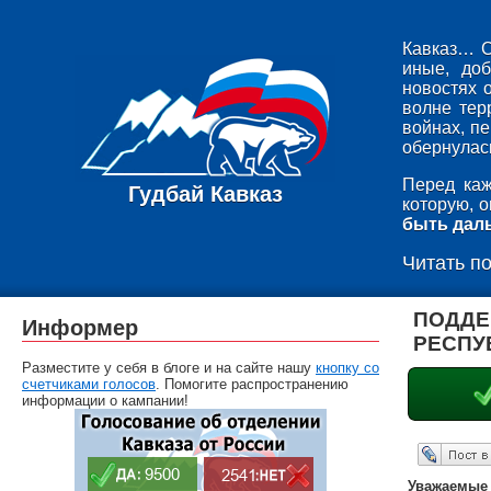
Кавказ… С
иные, до
новостях 
волне тер
войнах, п
обернулась
Перед каж
Гудбай Кавказ
которую, 
быть дал
Читать п
ПОДДЕ
Информер
РЕСПУ
Разместите у себя в блоге и на сайте нашу
кнопку со
счетчиками голосов
. Помогите распространению
информации о кампании!
Опубликовать в ЖЖ
Уважаемые 