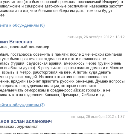
о усилит его (это был основной промысел независимой Ичкерии), а
риволжские и сибирские автономные республики наверняка захотят
исимости то же, чем больше свободы им дать, тем они будут
нее
ейти к обсуждениям (0)
пятница, 26 октября 2012 г. 13:12
кин Вячеслав
мна
,
военный пенсионер
абыл, постараюсь освежить в памяти: после 1 чеченской компании
 уже была практически отделена и к стати в финансах не
лась (турция ,саудовская аравия, америккосы через грузин очень
о снабжали духов). В результате взрывы жилых домов и в Москве
, взрывы в метро, работорговля на юге. А потом куда девать
оны русских людей. Из всех кто активно проголосовал за
ение, вряд-ли захочет приютить русских беженцев. Думаю вопросы
 задавать сотрудникам полиции, которые позволяют
едельничать отморозкам в средне-российских городах, а не
ивать кто за отделение Кавказа, Приморья, Сибири и т.д.
ейти к обсуждениям (2)
пятница, 26 октября 2012 г. 1:37
анов аслан асланович
икавказ
,
журналист
в против против против против против против против против против