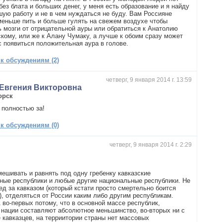
ез блата и больших денег, у меня есть образование и я найду
шую работу и не в чем нуждаться не буду. Вам Россияне
еньше пить и больше гулять на свежем воздухе чтобы
ь мозги от отрицательной ауры или обратиться к Анатолию
кому, или же к Алану Чумаку, а лучше к обоим сразу может
с появиться положительная аура в голове.
 к обсуждениям (2)
четверг, 9 января 2014 г. 13:59
Евгения Викторовна
орск
! полностью за!
 к обсуждениям (0)
четверг, 9 января 2014 г. 2:29
мешивать и равнять под одну гребенку кавказские
ные республики и любые другие национальные республики. Не
ед за кавказом (который кстати просто смертельно боится
), отделяться от России каким либо другим республикам.
 во-первых потому, что в основной массе республик,
 нации составляют абсолютное меньшинство, во-вторых ни с
е кавказцев, на терриитории страны нет массовых