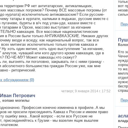
тольк
на территории РФ нет антитатарских, антикалмыцких,
вот п
ских массовых погромов? Почему ВСЕ массовые погромы (от
незав
 до нурлата) исключительно антикавказские? Если русские-
силь
очему татары в нурлате, калмыки в яндыках, русские вместе с
 пугачеве, буряты в в/ч под улан-уде, казахи вместе с
Пер
и татарами в Орске, массово выступают за изгнание
ЕЛЬНО кавказцев. Все массовые националистические
ия в России были только АНТИКАВКАЗСКИЕ. Никаких других
Пуш
Почему везде и всюду, как национальный вопрос, так все
а всех митингах исключительно только против кавказа и
Коло
 Ну хоть один митинг, хоть одно выступление "за изгнание,
Кто з
 алеутов, чувашей или кого другого кроме кавказцев, где в
Чечня
л? ПО-ЧЕ-МУ? Может кавказцы,что скажут?
нужда
 ли, выгонять ли поголовно, закрывать ли с ними границу -
хорош
я абсолютного большинства граждан России уже, как мне
то же
авно - риторический.
милли
отдел
 к обсуждениям (0)
нужно
беспр
спраш
четверг, 9 января 2014 г. 17:52
 Иван Петрович
Пер
,
копаю могилы
однозначно. Профессия конечно изменена в профиле..А мы
дков не просили присоединять Кавказ к России и имеем право
асл
ту ошибку века...Какой вопрос - если все Русские не
т, присоединяйтесь к Грузии - мы вазелин ящик вышлем
влад
 платежом.
Проти