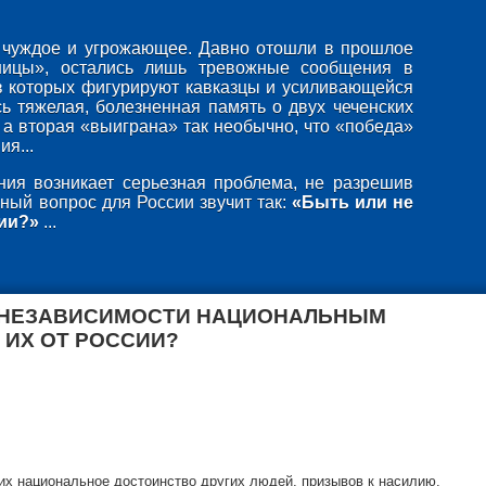
то чуждое и угрожающее. Давно отошли в прошлое
ницы», остались лишь тревожные сообщения в
в которых фигурируют кавказцы и усиливающейся
ь тяжелая, болезненная память о двух чеченских
 а вторая «выиграна» так необычно, что «победа»
я...
ия возникает серьезная проблема, не разрешив
ный вопрос для России звучит так:
«Быть или не
ии?»
...
 НЕЗАВИСИМОСТИ НАЦИОНАЛЬНЫМ
 ИХ ОТ РОССИИ?
х национальное достоинство других людей, призывов к насилию,