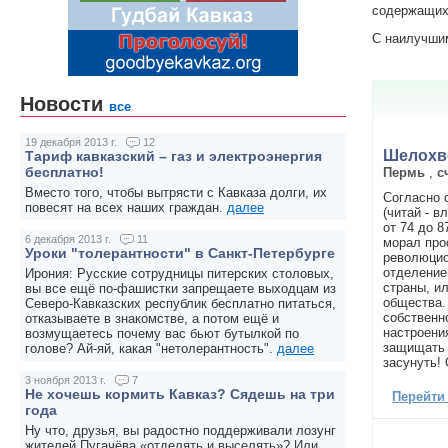
содержащих 
С наилучши
Новости
все
19 декабря 2013 г.
12
Шелохв
Тариф кавказский – газ и электроэнергия
бесплатно!
Пермь
,
с
Вместо того, чтобы вытрясти с Кавказа долги, их
Согласно 
повесят на всех наших граждан.
далее
(читай - в
от 74 до 8
6 декабря 2013 г.
11
морал про
Уроки "толерантности" в Санкт-Петербурге
революцио
отделение
Ирония: Русские сотрудницы питерских столовых,
страны, и
вы все ещё по-фашистки запрещаете выходцам из
общества. 
Северо-Кавказских республик бесплатно питаться,
собственно
отказываете в знакомстве, а потом ещё и
настроени
возмущаетесь почему вас бьют бутылкой по
защищать 
голове? Ай-яй, какая "нетолерантность".
далее
засунуть! 
3 ноября 2013 г.
7
Не хочешь кормить Кавказ? Сядешь на три
Перейти
года
Ну что, друзья, вы радостно поддерживали лозунг
жителей Пугачёва «отделять и выселять»? Или