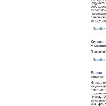
будущего б
себе хоро
желаю пом
проветрит
Кашпировс
тогда у ва
Перейти
Кирина 
Железног
Я за!за!за
Перейти
Елена
аспирант
Не надо с
националь
с чего всл
отделения
Почему? А
заглавные
кем, кром