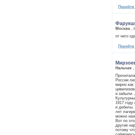
Перейти
Фарукш
Москва
,
от него о
Перейти
Мирзое
Нальчик
Прочитала
России лю
мирно как
цивилизов
и забыли.
Культурны
1917 году 
и дебилы.
лет лагере
можно наз
Вот по эт
другие на
потому что
собираюсь