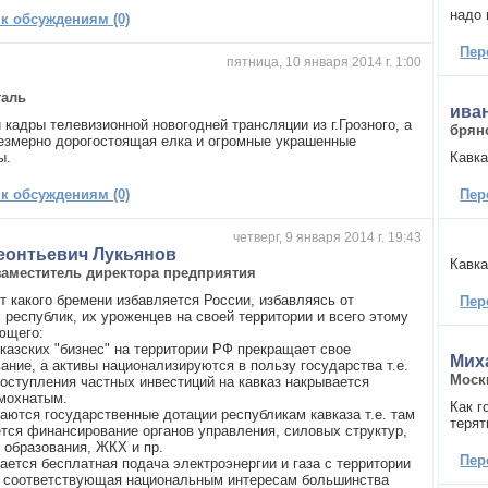
надо 
 к обсуждениям (0)
Пер
пятница, 10 января 2014 г. 1:00
таль
ива
 кадры телевизионной новогодней трансляции из г.Грозного, а
брян
езмерно дорогостоящая елка и огромные украшенные
ы.
Кавка
 к обсуждениям (0)
Пер
четверг, 9 января 2014 г. 19:43
еонтьевич Лукьянов
Кавка
заместитель директора предприятия
т какого бремени избавляется России, избавляясь от
Пер
 республик, их уроженцев на своей территории и всего этому
ющего:
вказских "бизнес" на территории РФ прекращает свое
Мих
ание, а активы национализируются в пользу государства т.е.
Моск
поступления частных инвестиций на кавказ накрывается
мохнатым.
Как г
аются государственные дотации республикам кавказа т.е. там
теря
тся финансирование органов управления, силовых структур,
 образования, ЖКХ и пр.
Пер
ается бесплатная подача электроэнергии и газа с территории
е соответствующая национальным интересам большинства