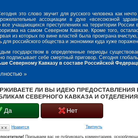
егодня это слово звучит для русского человека как неч
брожелательные ассоциации в духе «всесоюзной здрав
о все учащающихся преступлениях на территории России 
роризма на самом Северном Кавказе. Кроме того, осталас
ервая из которых по вине властей была проиграна вчистую,
 для российского общества и экономики куда хуже поражени
дым государством в определенные периоды существован
оно подписывает себе смертный приговор. Сегодня глобаль
ьше Северному Кавказу в составе Российской Федерац
олностью »
РЖИВАЕТЕ ЛИ ВЫ ИДЕЮ ПРЕДОСТАВЛЕНИЯ
БЛИКАМ СЕВЕРНОГО КАВКАЗА И ОТДЕЛЕНИЯ
Да
Нет
Твитнуть
Нравится
посетители!
Призываем вас не публиковать комментариев, оскорбляющи