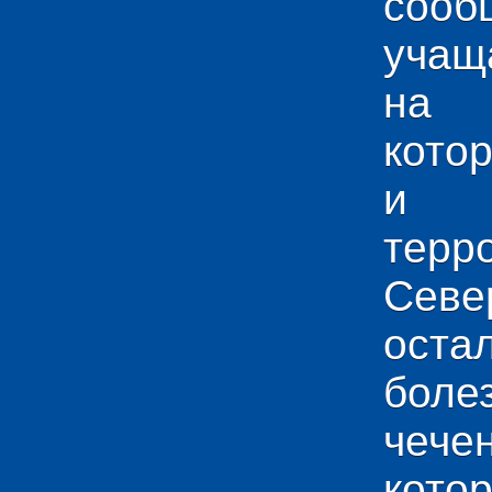
сооб
учащ
на 
кото
и у
тер
Севе
ос
боле
чече
кото