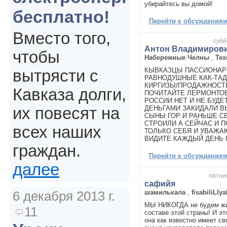
убирайтесь вы домой!
бесплатно!
Перейти к обсуждениям 
Вместо того,
субб
Антон Владимиров
чтобы
Набережные Челны
,
Тех
КЫВКАЗЦЫ ПАССИОНАРН
вытрясти с
РАВНОДУШНЫЕ КАК-ТАДЖ
КИРГИЗЫ/ПРОДАЖНОСТЬ 
Кавказа долги,
ПОЧИТАЙТЕ ЛЕРМОНТОВ
РОССИИ НЕТ И НЕ БУДЕ
ДЕНЬГАМИ ЗАКИДАЛИ В
их повесят на
СЫНЫ ГОР И РАНЬШЕ С
СТРОИЛИ А СЕЙЧАС И 
всех наших
ТОЛЬКО СЕБЯ И УВАЖА
ВИДИТЕ КАЖДЫЙ ДЕНЬ ПО 
граждан.
Перейти к обсуждениям 
далее
пятниц
сафийя
шамилькала
,
fisabiliLlya
6 декабря 2013 г.
МЫ НИКОГДА не будем жит
11
составе этой страны! И эт
она как известно имеет св