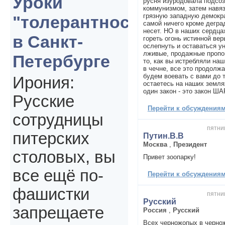
Уроки
русня изуродовала подсоз
коммунизмом, затем навя
грязную западную демокра
"толерантности"
самой ничего кроме дегра
несет. НО в наших сердцах
в Санкт-
гореть огонь истинной вер
ослепнуть и оставаться у
лживые, продажные пропо
Петербурге
то, как вы истребляли на
в чечне, все это продолжа
будем воевать с вами до т
Ирония:
остаетесь на наших земля
один закон - это закон Ш
Русские
Перейти к обсуждениям 
сотрудницы
пятниц
питерских
Путин.В.В
Москва
,
Президент
столовых, вы
Привет зоопарку!
все ещё по-
Перейти к обсуждениям 
фашистки
пятниц
Русский
запрещаете
Россия
,
Русский
Всех черножопых в чернож