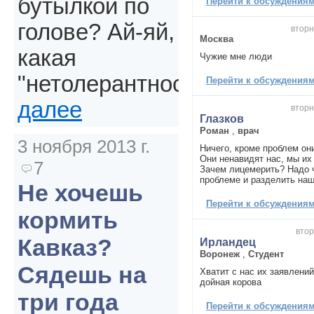
бутылкой по
Перейти к обсуждениям 
голове? Ай-яй,
вторн
Москва
какая
Чужие мне люди
"нетолерантность".
Перейти к обсуждениям 
далее
вторн
Глазков
Роман
,
врач
3 ноября 2013 г.
Ничего, кроме проблем они
Они ненавидят нас, мы их
7
Зачем лицемерить? Надо ч
проблеме и разделить наш
Не хочешь
Перейти к обсуждениям 
кормить
втор
Кавказ?
Ирландец
Воронеж
,
Студент
Сядешь на
Хватит с нас их заявлений
дойная корова
три года
Перейти к обсуждениям 