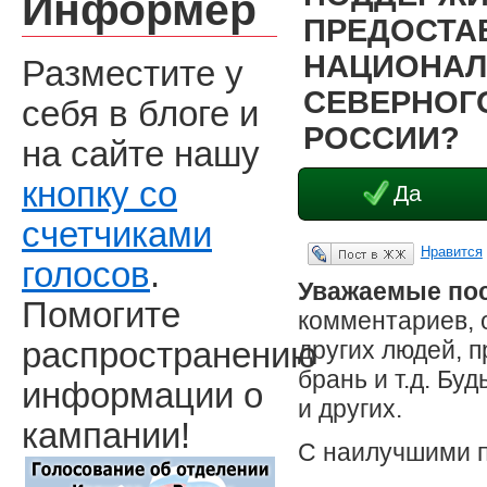
Информер
ПРЕДОСТА
НАЦИОНАЛ
Разместите у
СЕВЕРНОГО
себя в блоге и
РОССИИ?
на сайте нашу
кнопку со
Да
счетчиками
Нравится
Опубликовать в ЖЖ
голосов
.
Уважаемые пос
Помогите
комментариев, 
других людей, 
распространению
брань и т.д. Бу
информации о
и других.
кампании!
С наилучшими 