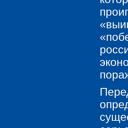
прои
«выи
«по
рос
эко
пораж
Пере
опр
сущ