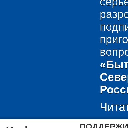
сер
раз
подп
приг
вопр
«Быт
Севе
Росс
Чита
ПОДДЕРЖИ