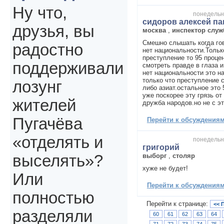
Ну что,
понедельни
сидоров алексей п
друзья, вы
москва
,
инспектор слу
Смешно слышать когда гов
радостно
нет национальности.Только
преступление то 95 проце
поддерживали
смотреть правде в глаза и
нет национальности это н
только что преступление 
лозунг
либо азиат.остальное это 
уже поскорее эту грязь от
жителей
дружба народов.но не с э
Пугачёва
Перейти к обсуждениям 
«отделять и
понедельни
григорий
выборг
,
столяр
выселять»?
хуже не будет!
Или
Перейти к обсуждениям 
полностью
Перейти к странице:
<< 
разделяли
60
61
62
63
64
71
72
73
74
75