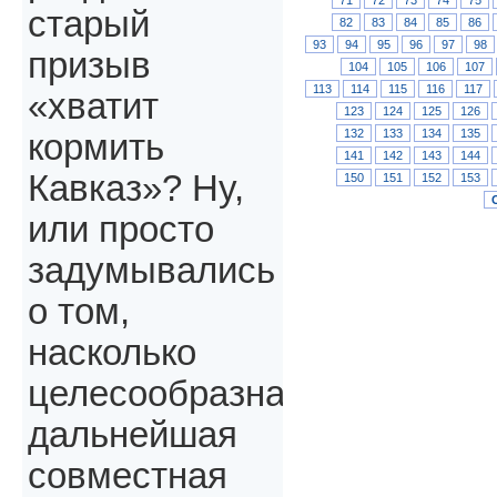
старый
82
83
84
85
86
93
94
95
96
97
98
призыв
104
105
106
107
113
114
115
116
117
«хватит
123
124
125
126
132
133
134
135
кормить
141
142
143
144
Кавказ»? Ну,
150
151
152
153
или просто
задумывались
о том,
насколько
целесообразна
дальнейшая
совместная