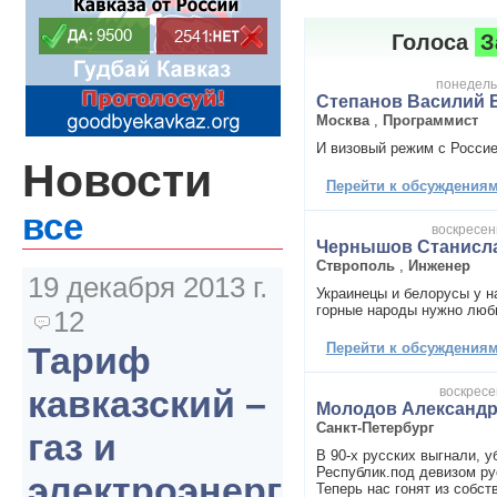
Голоса
З
понедельн
Степанов Василий 
Москва
,
Программист
И визовый режим с Россие
Новости
Перейти к обсуждениям 
все
воскресень
Чернышов Станисла
Стврополь
,
Инженер
19 декабря 2013 г.
Украинецы и белорусы у н
горные народы нужно люб
12
Перейти к обсуждениям 
Тариф
кавказский –
воскресе
Молодов Александ
Санкт-Петербург
газ и
В 90-х русских выгнали, у
Республик.под девизом ру
электроэнергия
Теперь нас гонят из собст