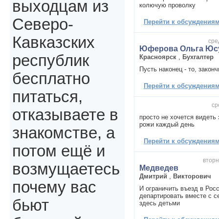
выходцам из
колючую проволку
Северо-
Перейти к обсуждениям 
Кавказских
сре
Юферова Ольга Юс
республик
Красноярск
,
Бухгалтер
Пусть наконец - то, законч
бесплатно
Перейти к обсуждениям 
питаться,
ср
отказываете в
просто не хочется видеть
рожи каждый день
знакомстве, а
Перейти к обсуждениям 
потом ещё и
вторн
возмущаетесь
Медведев
Дмитрий
,
Викторович
почему вас
И ограничить въезд в Рос
департировать вместе с 
бьют
здесь детьми