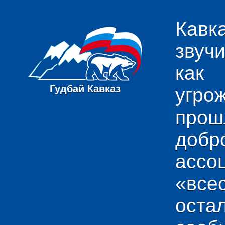
Кавк
звуч
как
Гудбай Кавказ
угро
пр
добр
ас
«вс
ост