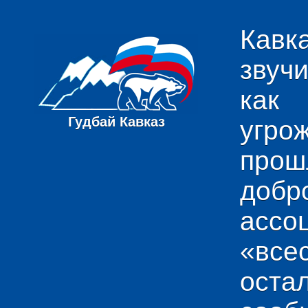
Кавк
звуч
как
Гудбай Кавказ
угро
пр
добр
ас
«вс
ост