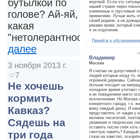
бутылкой по
жертвой. Если эту ситуаци
нашей стране через покол
униженные и трусливые лю
голове? Ай-яй,
приемлемо. Лучше жить о
своей родине, а не дожид
какая
реками крови, который сне
я за отделение.
"нетолерантность".
Перейти к обсуждениям 
далее
с
Владимир
Москва
3 ноября 2013 г.
Я считаю не допустимой 
7
людей которые когда то, 
огромной державы. Сейчас
Не хочешь
больше походит на миграц
холодное время улетают н
и их поведением никто ос
кормить
исключением. Но Москва н
конкретного города, т.к. ж
Кавказ?
вижу каждый день). И как
представлять от нации у к
великих писателей, поэто
Сядешь на
уважения и творческих лю
оставить после себя хоть 
три года
светлую память? Каждый 
глаза на хамство, оскорбл