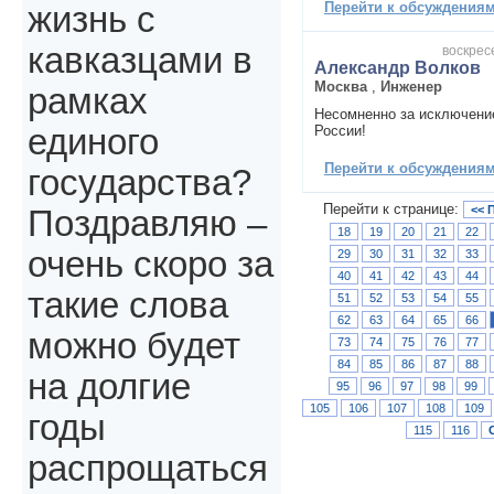
Перейти к обсуждениям 
жизнь с
кавказцами в
воскресе
Александр Волков
Москва
,
Инженер
рамках
Несомненно за исключение
России!
единого
Перейти к обсуждениям 
государства?
Перейти к странице:
<< 
Поздравляю –
18
19
20
21
22
очень скоро за
29
30
31
32
33
40
41
42
43
44
такие слова
51
52
53
54
55
62
63
64
65
66
можно будет
73
74
75
76
77
84
85
86
87
88
на долгие
95
96
97
98
99
105
106
107
108
109
годы
115
116
распрощаться