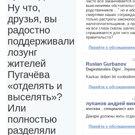
часто все заканчивается 
Ну что,
выяснениями обстоятельст
родственников ..." но и 
смертями наших сограждан
друзья, вы
только растраты законоп
налогоплательщиков, а пр
радостно
на все глаза сквозь шелес
спрашивается для чего нам
правительсто?
поддерживали
Перейти к обсуждениям 
лозунг
с
жителей
Ruslan Gurbanov
Dagestanskie Ogni
,
İnjen
Пугачёва
Kavkaz doljen bit svobodnim
«отделять и
Перейти к обсуждениям 
выселять»?
с
лупанов андрей ми
Или
москва
,
специалист ахо
Дикари должны жить отде
полностью
Перейти к обсуждениям 
разделяли