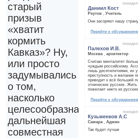
понедель
старый
Даниил Кост
Реутов
,
Учитель
призыв
Они засоряют нашу страну
«хватит
Перейти к обсуждениям 
кормить
понедель
Палехов И.В.
Кавказ»? Ну,
Москва
,
архитектор
или просто
Считаю менталитет больш
чуждым российскому. Асс
лишь десятилетиями, их 
задумывались
преступность и желание п
приводит к всё большей л
о том,
этнических русских. Жить
пожелает никто из русских
насколько
Перейти к обсуждениям 
целесообразна
понедель
Кузьменков А.С
дальнейшая
Самара
,
Админ
совместная
Так будет лучше