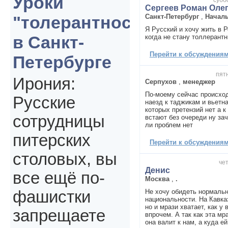
Уроки
Сергеев Роман Оле
Санкт-Петербург
,
Началь
"толерантности"
Я Русский и хочу жить в Р
в Санкт-
когда не стану толлерант
Перейти к обсуждениям 
Петербурге
пятн
Ирония:
Серпухов
,
менеджер
По-моему сейчас происход
Русские
наезд к таджикам и вьетн
которых претензий нет а к
сотрудницы
встают без очереди ну зач
ли проблем нет
питерских
Перейти к обсуждениям 
столовых, вы
чет
Денис
все ещё по-
Москва
,
.
Не хочу обидеть нормаль
фашистки
национальности. На Кавка
но и мрази хватает, как у
запрещаете
впрочем. А так как эта мр
она валит к нам, а куда е