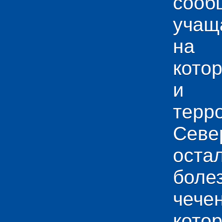
сооб
учащ
на 
кото
и у
тер
Севе
ос
боле
чече
кото