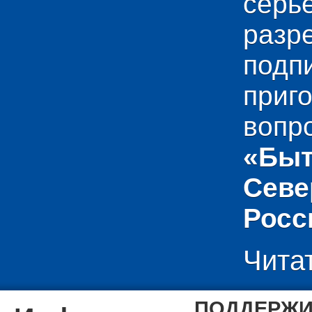
сер
раз
подп
приг
вопр
«Быт
Севе
Росс
Чита
ПОДДЕРЖИ