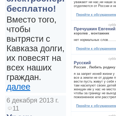
уважают ни нас,ни наши за
бесплатно!
отделяются от России и н
Перейти к обсуждениям 
Вместо того,
суббо
чтобы
Пречушкин Евгени
королев
,
монтажник
вытрясти с
нет нормальных слов...........
Кавказа долги,
Перейти к обсуждениям 
их повесят на
суббо
Русский
всех наших
Россия
,
Любить родину
я за запрет ихней жизни у
граждан.
все а земли не от додим 
вести пусть живут у себя 
далее
там насилуют своих детей
женщин им у нас не место
чтобы за границу не выхо
пожизненное или расстрел
6 декабря 2013 г.
Перейти к обсуждениям 
11
суббо