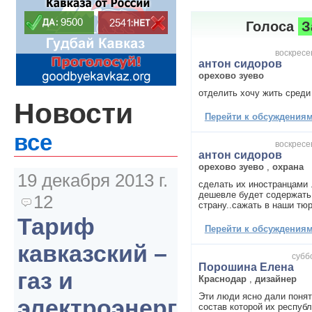
Голоса
З
воскресен
антон сидоров
орехово зуево
отделить хочу жить среди
Новости
Перейти к обсуждениям 
все
воскресен
антон сидоров
орехово зуево
,
охрана
19 декабря 2013 г.
сделать их иностранцами 
дешевле будет содержать.
12
страну..сажать в наши тю
Тариф
Перейти к обсуждениям 
кавказский –
суббо
Порошина Елена
газ и
Краснодар
,
дизайнер
Эти люди ясно дали понят
электроэнергия
состав которой их республ