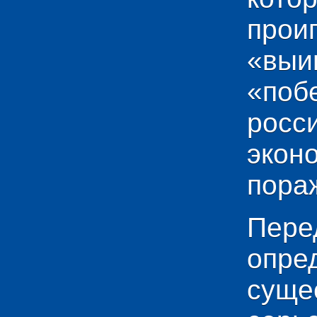
прои
«выи
«по
рос
эко
пораж
Пере
опр
сущ