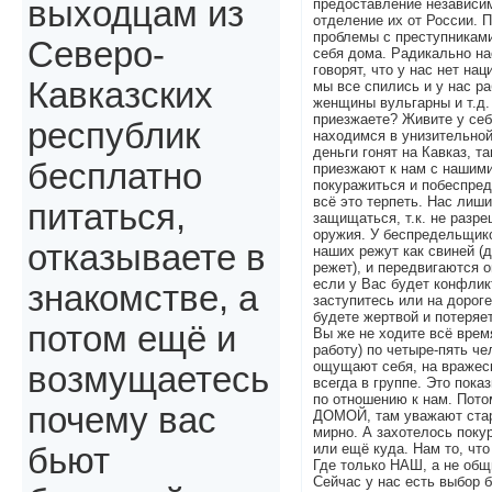
выходцам из
предоставление независим
отделение их от России. 
проблемы с преступниками
Северо-
себя дома. Радикально н
говорят, что у нас нет на
Кавказских
мы все спились и у нас р
женщины вульгарны и т.д.
приезжаете? Живите у себ
республик
находимся в унизительной
деньги гонят на Кавказ, т
бесплатно
приезжают к нам с нашим
покуражиться и побеспре
всё это терпеть. Нас лиш
питаться,
защищаться, т.к. не разр
оружия. У беспредельщико
отказываете в
наших режут как свиней (д
режет), и передвигаются о
если у Вас будет конфлик
знакомстве, а
заступитесь или на дороге
будете жертвой и потеряе
потом ещё и
Вы же не ходите всё время
работу) по четыре-пять чел
ощущают себя, на вражеск
возмущаетесь
всегда в группе. Это пока
по отношению к нам. Пото
почему вас
ДОМОЙ, там уважают ста
мирно. А захотелось поку
или ещё куда. Нам то, что
бьют
Где только НАШ, а не общ
Сейчас у нас есть выбор 