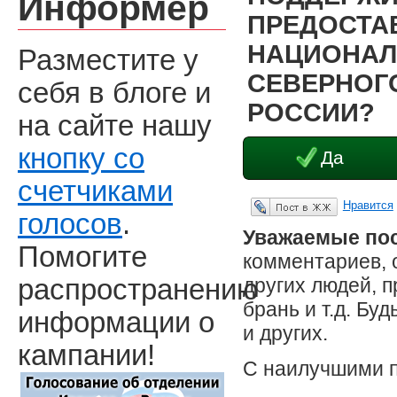
Информер
ПРЕДОСТА
НАЦИОНАЛ
Разместите у
СЕВЕРНОГО
себя в блоге и
РОССИИ?
на сайте нашу
кнопку со
Да
счетчиками
Нравится
Опубликовать в ЖЖ
голосов
.
Уважаемые пос
Помогите
комментариев, 
других людей, 
распространению
брань и т.д. Бу
информации о
и других.
кампании!
С наилучшими 