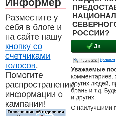
Информер
ПРЕДОСТА
НАЦИОНАЛ
Разместите у
СЕВЕРНОГО
себя в блоге и
РОССИИ?
на сайте нашу
кнопку со
Да
счетчиками
Нравится
Опубликовать в ЖЖ
голосов
.
Уважаемые пос
Помогите
комментариев, 
других людей, 
распространению
брань и т.д. Бу
информации о
и других.
кампании!
С наилучшими 