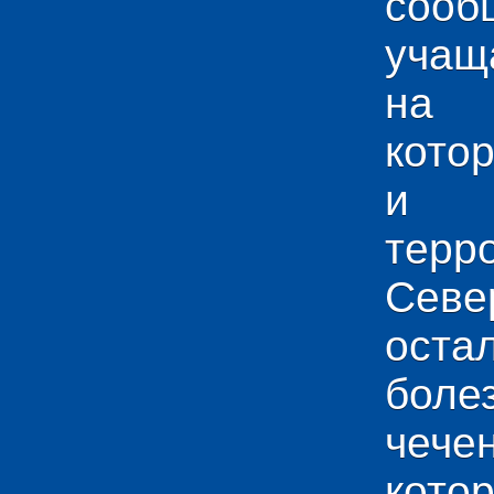
сооб
учащ
на 
кото
и у
тер
Севе
ос
боле
чече
кото