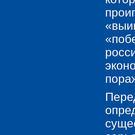
прои
«выи
«по
рос
эко
пораж
Пере
опр
сущ