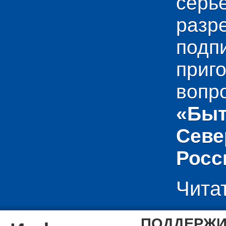
сер
раз
подп
приг
вопр
«Быт
Севе
Росс
Чита
ПОДДЕРЖИ