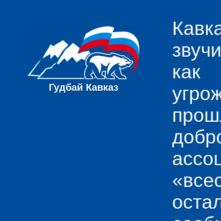
Кавк
звуч
как
Гудбай Кавказ
угро
пр
добр
ас
«вс
ост