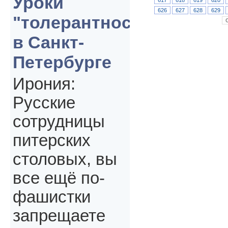
Уроки
626
627
628
629
"толерантности"
в Санкт-
Петербурге
Ирония:
Русские
сотрудницы
питерских
столовых, вы
все ещё по-
фашистки
запрещаете