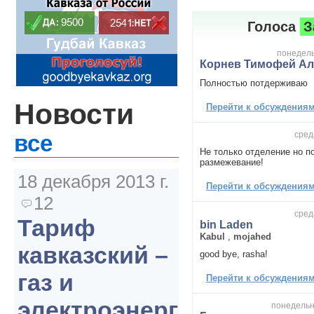
Голоса
З
понедельн
Корнев Тимофей Ал
Полностью потдерживаю
Новости
Перейти к обсуждениям 
сред
все
Не только отделение но п
размежевание!
18 декабря 2013 г.
Перейти к обсуждениям 
12
сред
Тариф
bin Laden
Kabul
,
mojahed
кавказский –
good bye, rasha!
газ и
Перейти к обсуждениям 
электроэнергия
понедельни