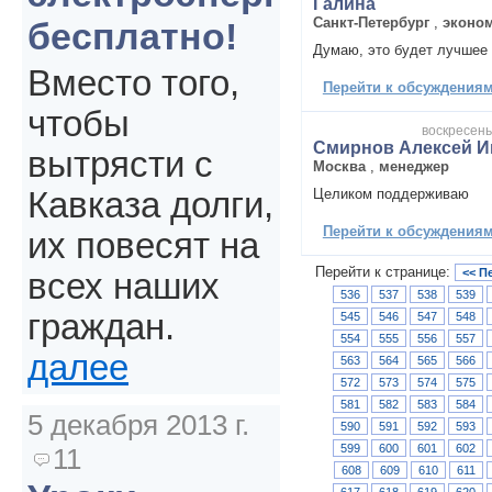
Галина
Санкт-Петербург
,
эконо
бесплатно!
Думаю, это будет лучшее 
Вместо того,
Перейти к обсуждениям 
чтобы
воскресенье
Смирнов Алексей И
вытрясти с
Москва
,
менеджер
Целиком поддерживаю
Кавказа долги,
Перейти к обсуждениям 
их повесят на
Перейти к странице:
<< П
всех наших
536
537
538
539
граждан.
545
546
547
548
554
555
556
557
далее
563
564
565
566
572
573
574
575
581
582
583
584
5 декабря 2013 г.
590
591
592
593
599
600
601
602
11
608
609
610
611
617
618
619
620