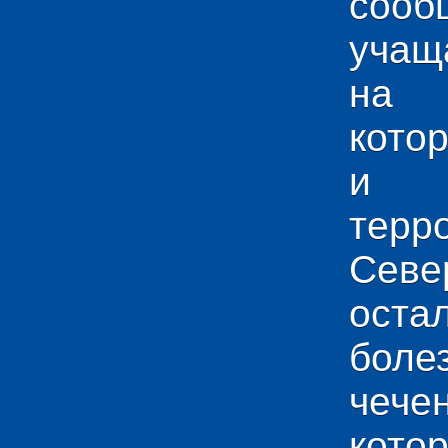
сооб
учащ
на 
кото
и у
тер
Севе
ос
боле
чече
кото