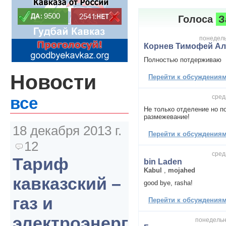
Голоса
З
понедельн
Корнев Тимофей Ал
Полностью потдерживаю
Новости
Перейти к обсуждениям 
сред
все
Не только отделение но п
размежевание!
18 декабря 2013 г.
Перейти к обсуждениям 
12
сред
Тариф
bin Laden
Kabul
,
mojahed
кавказский –
good bye, rasha!
газ и
Перейти к обсуждениям 
электроэнергия
понедельни