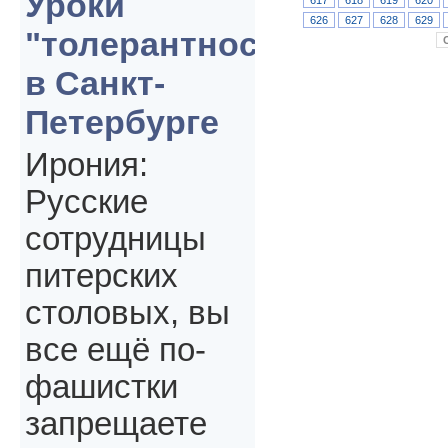
Уроки
626
627
628
629
"толерантности"
в Санкт-
Петербурге
Ирония:
Русские
сотрудницы
питерских
столовых, вы
все ещё по-
фашистки
запрещаете