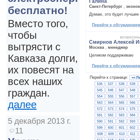
Галина
Санкт-Петербург
,
эконо
бесплатно!
Думаю, это будет лучшее 
Вместо того,
Перейти к обсуждениям 
чтобы
воскресенье
Смирнов Алексей И
вытрясти с
Москва
,
менеджер
Целиком поддерживаю
Кавказа долги,
Перейти к обсуждениям 
их повесят на
Перейти к странице:
<< П
всех наших
536
537
538
539
граждан.
545
546
547
548
554
555
556
557
далее
563
564
565
566
572
573
574
575
581
582
583
584
5 декабря 2013 г.
590
591
592
593
599
600
601
602
11
608
609
610
611
617
618
619
620