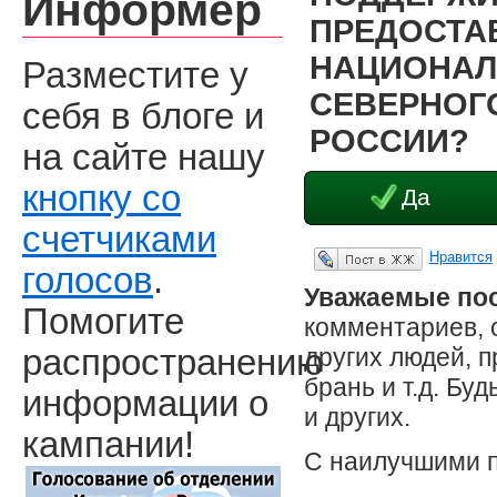
Информер
ПРЕДОСТА
НАЦИОНАЛ
Разместите у
СЕВЕРНОГО
себя в блоге и
РОССИИ?
на сайте нашу
кнопку со
Да
счетчиками
Нравится
Опубликовать в ЖЖ
голосов
.
Уважаемые пос
Помогите
комментариев, 
других людей, 
распространению
брань и т.д. Бу
информации о
и других.
кампании!
С наилучшими 