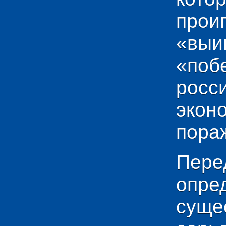
прои
«выи
«по
рос
эко
пораж
Пере
опр
сущ