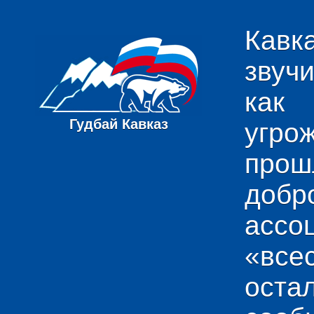
Кавк
звуч
как
Гудбай Кавказ
угро
пр
добр
ас
«вс
ост