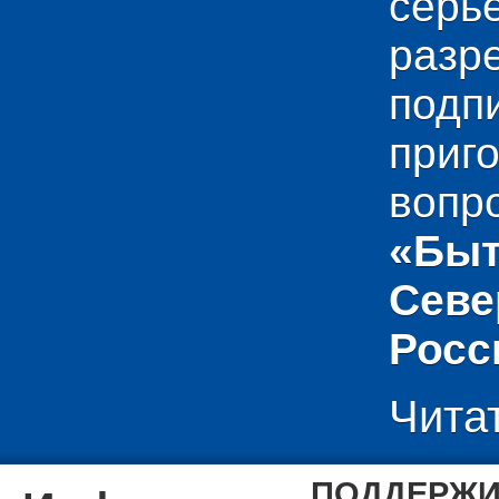
сер
раз
подп
приг
вопр
«Быт
Севе
Росс
Чита
ПОДДЕРЖИ