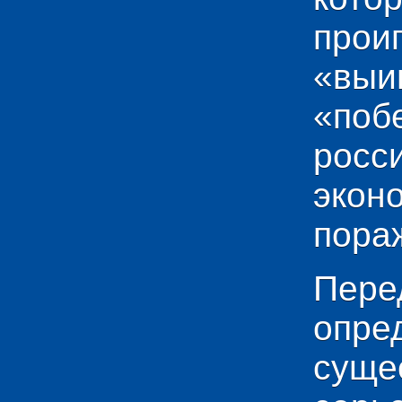
прои
«выи
«по
рос
эко
пораж
Пере
опр
сущ