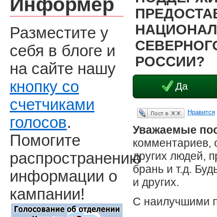
Информер
ПРЕДОСТА
НАЦИОНАЛ
Разместите у
СЕВЕРНОГО
себя в блоге и
РОССИИ?
на сайте нашу
кнопку со
Да
счетчиками
Нравится
Опубликовать в ЖЖ
голосов
.
Уважаемые пос
Помогите
комментариев, 
других людей, 
распространению
брань и т.д. Бу
информации о
и других.
кампании!
С наилучшими 