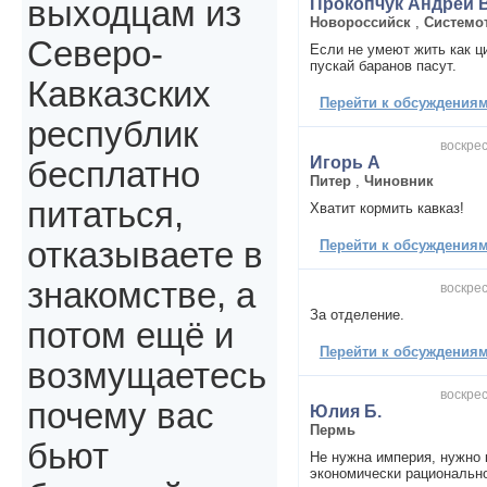
Прокопчук Андрей 
выходцам из
Новороссийск
,
Системо
Северо-
Если не умеют жить как 
пускай баранов пасут.
Кавказских
Перейти к обсуждениям 
республик
воскрес
Игорь А
бесплатно
Питер
,
Чиновник
питаться,
Хватит кормить кавказ!
отказываете в
Перейти к обсуждениям 
знакомстве, а
воскрес
За отделение.
потом ещё и
Перейти к обсуждениям 
возмущаетесь
воскрес
почему вас
Юлия Б.
Пермь
бьют
Не нужна империя, нужно 
экономически рационально