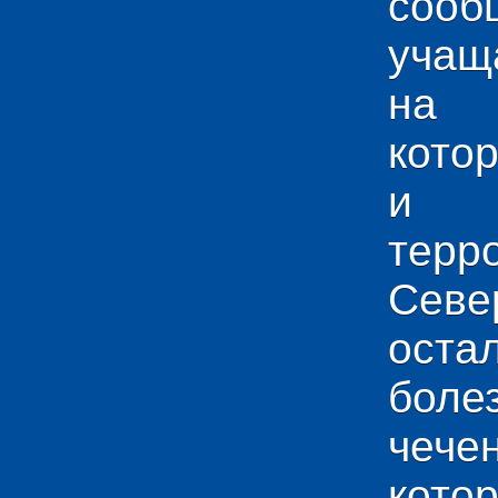
сооб
учащ
на 
кото
и у
тер
Севе
ос
боле
чече
кото