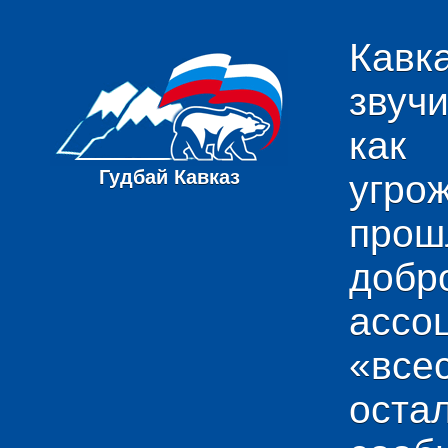
Кавк
звуч
как
Гудбай Кавказ
угро
пр
добр
ас
«вс
ост