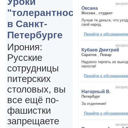
Уроки
воскрес
Оксана
"толерантности"
Москва
,
студент
Лучше те деньги, что уход
в Санкт-
свой народ.
Петербурге
Перейти к обсуждениям 
Ирония:
воскрес
Кубаев Дмитрий
Саратов
,
Повар
Русские
Надоело терпеть их выход
сотрудницы
налогов!
Перейти к обсуждениям 
питерских
столовых, вы
воскрес
Нагорный В.
Петербург
все ещё по-
За отделение!
фашистки
Перейти к обсуждениям 
запрещаете
воскрес