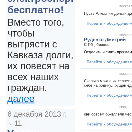
воскрес
бесплатно!
Пусть Аллах им деньги да
Вместо того,
Перейти к обсуждениям 
чтобы
воскрес
Руденко Дмитрий
вытрясти с
С-Пб
,
бизнес
Отделить и снять проблему
Кавказа долги,
Перейти к обсуждениям 
их повесят на
воскрес
всех наших
Сколько можно их терпеть
граждан.
себе на родину...рущай ед
Перейти к обсуждениям 
далее
воскрес
6 декабря 2013 г.
они совсем обнаглели чес
11
Перейти к обсуждениям 