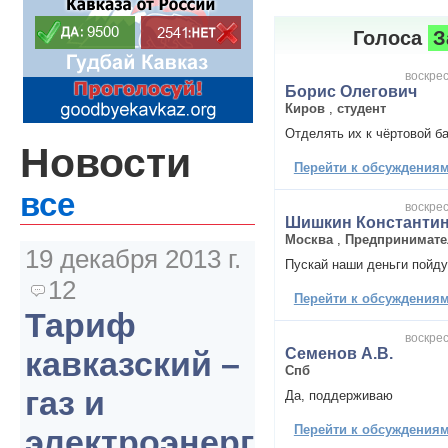
Голоса
З
воскрес
Борис Олегович
Киров
,
студент
Отделять их к чёртовой б
Новости
Перейти к обсуждениям 
все
воскрес
Шишкин Константи
Москва
,
Предпринимате
19 декабря 2013 г.
Пускай наши деньги пойду
12
Перейти к обсуждениям 
Тариф
воскрес
Семенов А.В.
кавказский –
Спб
газ и
Да, поддерживаю
Перейти к обсуждениям 
электроэнергия