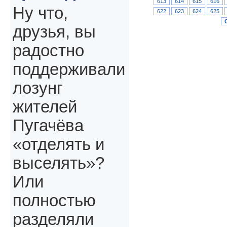
613
614
615
616
Ну что,
622
623
624
625
друзья, вы
радостно
поддерживали
лозунг
жителей
Пугачёва
«отделять и
выселять»?
Или
полностью
разделяли