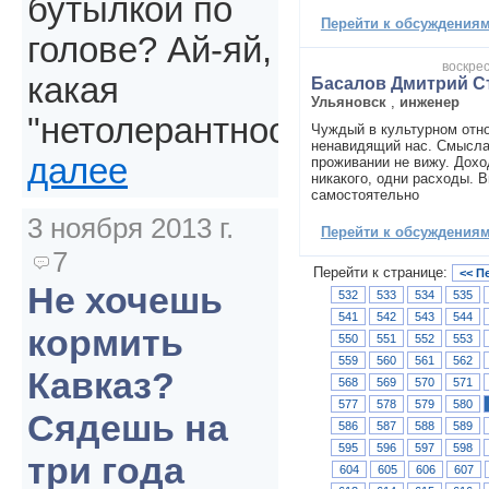
бутылкой по
Перейти к обсуждениям 
голове? Ай-яй,
воскрес
какая
Басалов Дмитрий С
Ульяновск
,
инженер
"нетолерантность".
Чуждый в культурном отн
ненавидящий нас. Смысла
далее
проживании не вижу. Дохо
никакого, одни расходы. В
самостоятельно
3 ноября 2013 г.
Перейти к обсуждениям 
7
Перейти к странице:
<< П
Не хочешь
532
533
534
535
541
542
543
544
кормить
550
551
552
553
559
560
561
562
Кавказ?
568
569
570
571
577
578
579
580
Сядешь на
586
587
588
589
595
596
597
598
три года
604
605
606
607