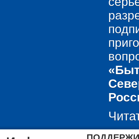
сер
раз
подп
приг
вопр
«Быт
Севе
Росс
Чита
ПОДДЕРЖИ